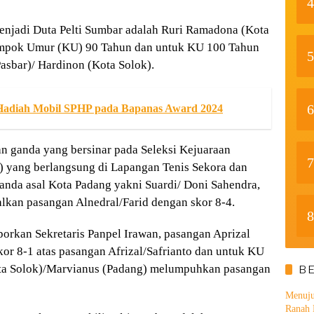
4
njadi Duta Pelti Sumbar adalah Ruri Ramadona (Kota
ompok Umur (KU) 90 Tahun dan untuk KU 100 Tahun
5
asbar)/ Hardinon (Kota Solok).
6
Hadiah Mobil SPHP pada Bapanas Award 2024
 ganda yang bersinar pada Seleksi Kejuaraan
7
1) yang berlangsung di Lapangan Tenis Sekora dan
nda asal Kota Padang yakni Suardi/ Doni Sahendra,
alkan pasangan Alnedral/Farid dengan skor 8-4.
8
porkan Sekretaris Panpel Irawan, pasangan Aprizal
or 8-1 atas pasangan Afrizal/Safrianto dan untuk KU
ta Solok)/Marvianus (Padang) melumpuhkan pasangan
B
Menuju
Ranah 