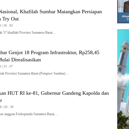
asional, Khafilah Sumbar Matangkan Persiapan
 Try Out
 | 16 : 02
57 khafilah Provinsi Sumatera Barat…
ar Genjot 18 Program Infrastruktur, Rp258,45
ulai Direalisasikan
 | 15 : 07
h Provinsi Sumatera Barat (Pemprov Sumbar)…
kan HUT RI ke-81, Gubernur Gandeng Kapolda dan
r
 | 20 : 59
r anggota Forkopimda Sumatera Barat,…