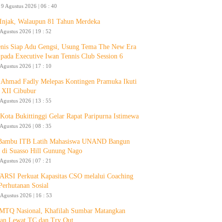
9 Agustus 2026 | 06 : 40
 Injak, Walaupun 81 Tahun Merdeka
 Agustus 2026 | 19 : 52
enis Siap Adu Gengsi, Usung Tema The New Era
 pada Executive Iwan Tennis Club Session 6
 Agustus 2026 | 17 : 10
Ahmad Fadly Melepas Kontingen Pramuka Ikuti
 XII Cibubur
 Agustus 2026 | 13 : 55
ota Bukittinggi Gelar Rapat Paripurna Istimewa
 Agustus 2026 | 08 : 35
 Bambu ITB Latih Mahasiswa UNAND Bangun
 di Suasso Hill Gunung Nago
 Agustus 2026 | 07 : 21
RSI Perkuat Kapasitas CSO melalui Coaching
Perhutanan Sosial
 Agustus 2026 | 16 : 53
 MTQ Nasional, Khafilah Sumbar Matangkan
pan Lewat TC dan Try Out