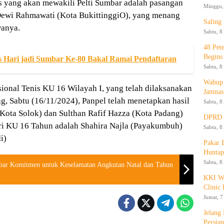
s yang akan mewakili Pelti Sumbar adalah pasangan
Minggu, 
Dewi Rahmawati (Kota BukittinggiO), yang menang
Saling
wanya.
Sabtu, 8
48 Pet
Begins
as Hari jadi Sumbar Ke-80 Bakal Ramai Pendaftaran
Sabtu, 8
Wabup 
ional Tenis KU 16 Wilayah I, yang telah dilaksanakan
Jamnas
g, Sabtu (16/11/2024), Panpel telah menetapkan hasil
Sabtu, 8
(Kota Solok) dan Sulthan Rafif Hazza (Kota Padang)
DPRD K
ri KU 16 Tahun adalah Shahira Najla (Payakumbuh)
Sabtu, 8
i)
Pakar
Huntap
Sabtu, 8
bar Komitmen untuk Keselamatan Angkutan Natal dan Tahun
KKI WA
Clinic 
Jumat, 7
Jelang
Persia