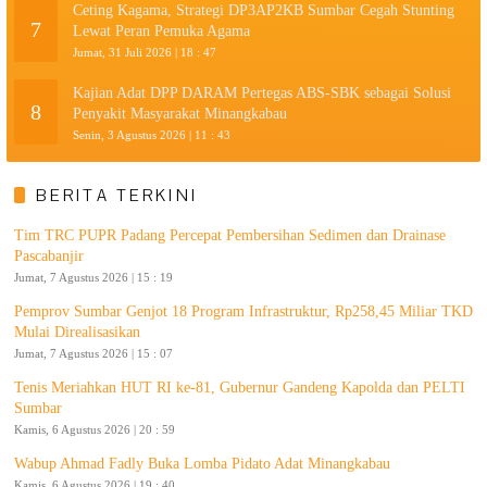
Ceting Kagama, Strategi DP3AP2KB Sumbar Cegah Stunting
7
Lewat Peran Pemuka Agama
Jumat, 31 Juli 2026 | 18 : 47
Kajian Adat DPP DARAM Pertegas ABS-SBK sebagai Solusi
8
Penyakit Masyarakat Minangkabau
Senin, 3 Agustus 2026 | 11 : 43
BERITA TERKINI
Tim TRC PUPR Padang Percepat Pembersihan Sedimen dan Drainase
Pascabanjir
Jumat, 7 Agustus 2026 | 15 : 19
Pemprov Sumbar Genjot 18 Program Infrastruktur, Rp258,45 Miliar TKD
Mulai Direalisasikan
Jumat, 7 Agustus 2026 | 15 : 07
Tenis Meriahkan HUT RI ke-81, Gubernur Gandeng Kapolda dan PELTI
Sumbar
Kamis, 6 Agustus 2026 | 20 : 59
Wabup Ahmad Fadly Buka Lomba Pidato Adat Minangkabau
Kamis, 6 Agustus 2026 | 19 : 40