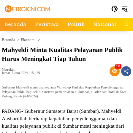
Langsung
ke
konten
Beranda
Peristiwa
Politik
Nasional
Ek
Beranda
Ekonomi
Mahyeldi Minta Kualitas Pelayanan Publik
Harus Meningkat Tiap Tahun
396
Metrokini
Jumat, 7 Juni 2024 | 15 : 26
Gubernur Mahyeldi membuka kegiatan Workshop Penilaian Kepatuhan Penyelenggaraan
Pelayanan Publik bagi seluruh instansi pemerintahan di Sumbar, di salah satu hotel di Kota
Padang, Kamis (6/6/2024).
PADANG- Gubernur Sumatera Barat (Sumbar), Mahyeldi
Ansharullah berharap kepatuhan penyelenggaraan dan
kualitas pelayanan publik di Sumbar mesti meningkat dari