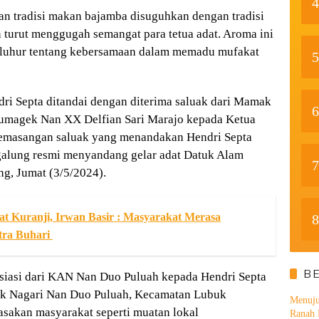
4
isan tradisi makan bajamba disuguhkan dengan tradisi
 turut menggugah semangat para tetua adat. Aroma ini
eluhur tentang kebersamaan dalam memadu mufakat
5
ri Septa ditandai dengan diterima saluak dari Mamak
6
magek Nan XX Delfian Sari Marajo kepada Ketua
emasangan saluak yang menandakan Hendri Septa
alung resmi menyandang gelar adat Datuk Alam
7
g, Jumat (3/5/2024).
t Kuranji, Irwan Basir : Masyarakat Merasa
8
tra Buhari
B
esiasi dari KAN Nan Duo Puluah kepada Hendri Septa
nak Nagari Nan Duo Puluah, Kecamatan Lubuk
Menuju
rasakan masyarakat seperti muatan lokal
Ranah 