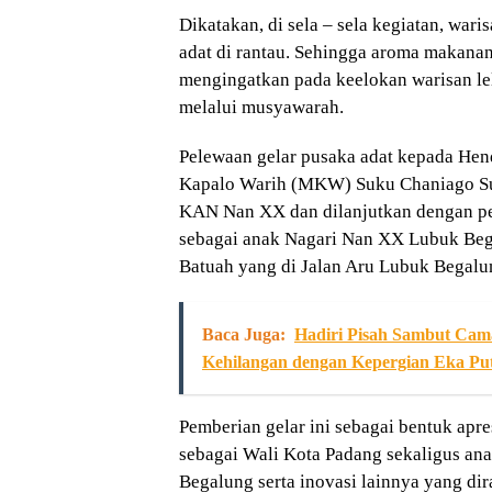
Dikatakan, di sela – sela kegiatan, war
adat di rantau. Sehingga aroma makanan
mengingatkan pada keelokan warisan l
melalui musyawarah.
Pelewaan gelar pusaka adat kepada Hend
Kapalo Warih (MKW) Suku Chaniago Su
KAN Nan XX dan dilanjutkan dengan p
sebagai anak Nagari Nan XX Lubuk Beg
Batuah yang di Jalan Aru Lubuk Begalun
Baca Juga:
Hadiri Pisah Sambut Cama
Kehilangan dengan Kepergian Eka Pu
Pemberian gelar ini sebagai bentuk apr
sebagai Wali Kota Padang sekaligus a
Begalung serta inovasi lainnya yang di