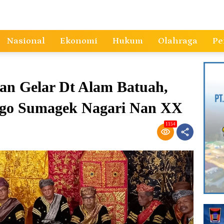
Nasional
Ekonomi
Hukum
Olahraga
Pe
an Gelar Dt Alam Batuah,
ago Sumagek Nagari Nan XX
1154