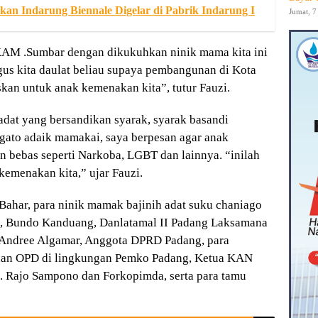
an Indarung Biennale Digelar di Pabrik Indarung I
Jumat, 7
KAM .Sumbar dengan dikukuhkan ninik mama kita ini
gus kita daulat beliau supaya pembangunan di Kota
iskan untuk anak kemenakan kita”, tutur Fauzi.
dat yang bersandikan syarak, syarak basandi
gato adaik mamakai, saya berpesan agar anak
n bebas seperti Narkoba, LGBT dan lainnya. “inilah
kemenakan kita,” ujar Fauzi.
ahar, para ninik mamak bajinih adat suku chaniago
 Bundo Kanduang, Danlatamal II Padang Laksamana
 Andree Algamar, Anggota DPRD Padang, para
an OPD di lingkungan Pemko Padang, Ketua KAN
. Rajo Sampono dan Forkopimda, serta para tamu