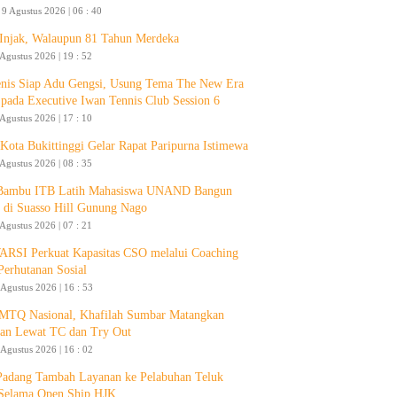
9 Agustus 2026 | 06 : 40
 Injak, Walaupun 81 Tahun Merdeka
 Agustus 2026 | 19 : 52
enis Siap Adu Gengsi, Usung Tema The New Era
 pada Executive Iwan Tennis Club Session 6
 Agustus 2026 | 17 : 10
ota Bukittinggi Gelar Rapat Paripurna Istimewa
 Agustus 2026 | 08 : 35
 Bambu ITB Latih Mahasiswa UNAND Bangun
 di Suasso Hill Gunung Nago
 Agustus 2026 | 07 : 21
RSI Perkuat Kapasitas CSO melalui Coaching
Perhutanan Sosial
 Agustus 2026 | 16 : 53
 MTQ Nasional, Khafilah Sumbar Matangkan
pan Lewat TC dan Try Out
 Agustus 2026 | 16 : 02
Padang Tambah Layanan ke Pelabuhan Teluk
Selama Open Ship HJK