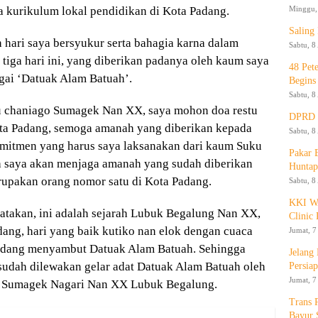
Minggu, 
kurikulum lokal pendidikan di Kota Padang.
Saling
 hari saya bersyukur serta bahagia karna dalam
Sabtu, 8
tiga hari ini, yang diberikan padanya oleh kaum saya
48 Pet
ai ‘Datuak Alam Batuah’.
Begins
Sabtu, 8
ku chaniago Sumagek Nan XX, saya mohon doa restu
DPRD K
Kota Padang, semoga amanah yang diberikan kepada
Sabtu, 8
komitmen yang harus saya laksanakan dari kaum Suku
Pakar
 saya akan menjaga amanah yang sudah diberikan
Huntap
rupakan orang nomor satu di Kota Padang.
Sabtu, 8
KKI WA
akan, ini adalah sejarah Lubuk Begalung Nan XX,
Clinic 
ang, hari yang baik kutiko nan elok dengan cuaca
Jumat, 7
Padang menyambut Datuak Alam Batuah. Sehingga
Jelang
sudah dilewakan gelar adat Datuak Alam Batuah oleh
Persia
Jumat, 7
o Sumagek Nagari Nan XX Lubuk Begalung.
Trans 
Bayur 