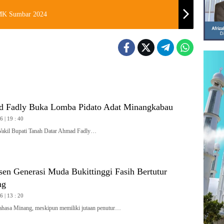
SMK Sumbar 2024
 Fadly Buka Lomba Pidato Adat Minangkabau
 | 19 : 40
l Bupati Tanah Datar Ahmad Fadly…
en Generasi Muda Bukittinggi Fasih Bertutur
ng
 | 13 : 20
sa Minang, meskipun memiliki jutaan penutur…