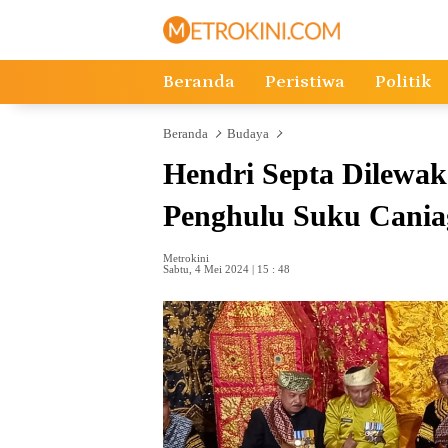
Langsung
ke
konten
Beranda
Peristiwa
Politik
Beranda
Budaya
Hendri Septa Dilewak
Penghulu Suku Cani
Metrokini
Sabtu, 4 Mei 2024 | 15 : 48