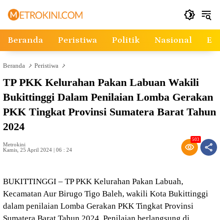
Langsung
ke
konten
Beranda
Peristiwa
Politik
Nasional
Ek
Beranda
Peristiwa
TP PKK Kelurahan Pakan Labuan Wakili
Bukittinggi Dalam Penilaian Lomba Gerakan
PKK Tingkat Provinsi Sumatera Barat Tahun
2024
503
Metrokini
Kamis, 25 April 2024 | 06 : 24
BUKITTINGGI – TP PKK Kelurahan Pakan Labuah,
Kecamatan Aur Birugo Tigo Baleh, wakili Kota Bukittinggi
dalam penilaian Lomba Gerakan PKK Tingkat Provinsi
Sumatera Barat Tahun 2024. Penilaian berlangsung di