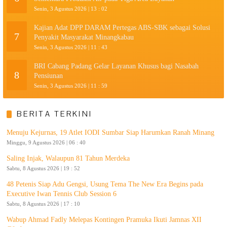
Senin, 3 Agustus 2026 | 13 : 02
Kajian Adat DPP DARAM Pertegas ABS-SBK sebagai Solusi
7
Penyakit Masyarakat Minangkabau
Senin, 3 Agustus 2026 | 11 : 43
BRI Cabang Padang Gelar Layanan Khusus bagi Nasabah
8
Pensiunan
Senin, 3 Agustus 2026 | 11 : 59
BERITA TERKINI
Menuju Kejurnas, 19 Atlet IODI Sumbar Siap Harumkan Ranah Minang
Minggu, 9 Agustus 2026 | 06 : 40
Saling Injak, Walaupun 81 Tahun Merdeka
Sabtu, 8 Agustus 2026 | 19 : 52
48 Petenis Siap Adu Gengsi, Usung Tema The New Era Begins pada
Executive Iwan Tennis Club Session 6
Sabtu, 8 Agustus 2026 | 17 : 10
Wabup Ahmad Fadly Melepas Kontingen Pramuka Ikuti Jamnas XII