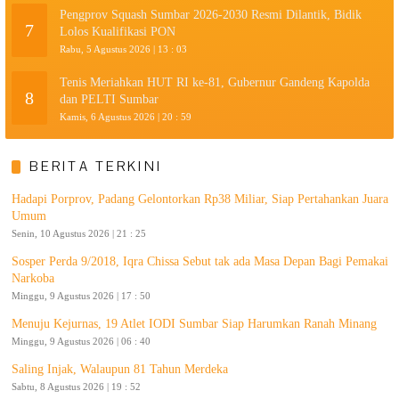
Pengprov Squash Sumbar 2026-2030 Resmi Dilantik, Bidik
7
Lolos Kualifikasi PON
Rabu, 5 Agustus 2026 | 13 : 03
Tenis Meriahkan HUT RI ke-81, Gubernur Gandeng Kapolda
8
dan PELTI Sumbar
Kamis, 6 Agustus 2026 | 20 : 59
BERITA TERKINI
Hadapi Porprov, Padang Gelontorkan Rp38 Miliar, Siap Pertahankan Juara
Umum
Senin, 10 Agustus 2026 | 21 : 25
Sosper Perda 9/2018, Iqra Chissa Sebut tak ada Masa Depan Bagi Pemakai
Narkoba
Minggu, 9 Agustus 2026 | 17 : 50
Menuju Kejurnas, 19 Atlet IODI Sumbar Siap Harumkan Ranah Minang
Minggu, 9 Agustus 2026 | 06 : 40
Saling Injak, Walaupun 81 Tahun Merdeka
Sabtu, 8 Agustus 2026 | 19 : 52