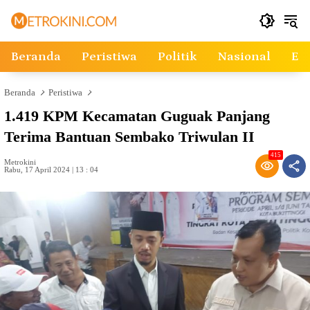
Langsung
ke
konten
Beranda
Peristiwa
Politik
Nasional
Ek
Beranda
Peristiwa
1.419 KPM Kecamatan Guguak Panjang
Terima Bantuan Sembako Triwulan II
415
Metrokini
Rabu, 17 April 2024 | 13 : 04