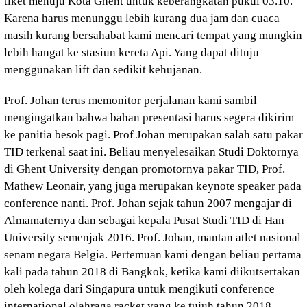
tiket menuju Kota Ghent untuk keberangkatan pukul 03.10.
Karena harus menunggu lebih kurang dua jam dan cuaca
masih kurang bersahabat kami mencari tempat yang mungkin
lebih hangat ke stasiun kereta Api. Yang dapat dituju
menggunakan lift dan sedikit kehujanan.
Prof. Johan terus memonitor perjalanan kami sambil
mengingatkan bahwa bahan presentasi harus segera dikirim
ke panitia besok pagi. Prof Johan merupakan salah satu pakar
TID terkenal saat ini. Beliau menyelesaikan Studi Doktornya
di Ghent University dengan promotornya pakar TID, Prof.
Mathew Leonair, yang juga merupakan keynote speaker pada
conference nanti. Prof. Johan sejak tahun 2007 mengajar di
Almamaternya dan sebagai kepala Pusat Studi TID di Han
University semenjak 2016. Prof. Johan, mantan atlet nasional
senam negara Belgia. Pertemuan kami dengan beliau pertama
kali pada tahun 2018 di Bangkok, ketika kami diikutsertakan
oleh kolega dari Singapura untuk mengikuti conference
international olahraga racket yang ke tujuh tahun 2018.