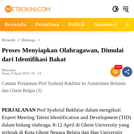
Langsung
ke
konten
Beranda
Peristiwa
Politik
Nasional
Ek
Beranda
Olahraga
Proses Menyiapkan Olahragawan, Dimulai
dari Identifikasi Bakat
1843
Metrokini
Senin, 8 April 2024 | 10 : 54
Catatan Perjalanan Prof Syahrial Bakhtiar ke Amsterdam Belanda
dan Ghent Belgia (3)
PERJALANAN
Prof Syahrial Bakhtiar dalam mengikuti
Expert Meeting Talent Identification and Development (TID)
dalam bidang olahraga, 8-12 April di Ghent University yang
terletak di Kota Ghent Negara Belgia dan Han University