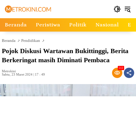
Langsung
ke
konten
Beranda
Peristiwa
Politik
Nasional
Ek
Beranda
Pendidikan
Pojok Diskusi Wartawan Bukittinggi, Berita
Berkeringat masih Diminati Pembaca
512
Metrokini
Sabtu, 23 Maret 2024 | 17 : 49