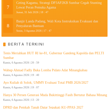
Ceting Kagama, Strategi DP3AP2KB Sumbar Cegah Stunting
7
Lewat Peran Pemuka Agama
Jumat, 31 Juli 2026 | 18 : 47
Banjir Landa Padang, Wali Kota Instruksikan Evakuasi dan
8
Penyaluran Bantuan
Senin, 3 Agustus 2026 | 17 : 47
BERITA TERKINI
Tenis Meriahkan HUT RI ke-81, Gubernur Gandeng Kapolda dan PELTI
Sumbar
Kamis, 6 Agustus 2026 | 20 : 59
Wabup Ahmad Fadly Buka Lomba Pidato Adat Minangkabau
Kamis, 6 Agustus 2026 | 19 : 40
Ayo Kuliah di Solok, UMMY Evaluasi Total PMB 2026/2027
Kamis, 6 Agustus 2026 | 19 : 07
Hanya 30 Persen Generasi Muda Bukittinggi Fasih Bertutur Bahasa Minang
Kamis, 6 Agustus 2026 | 13 : 20
DPRD dan Pemkab Tanah Datar Sepakati KU-PPAS 2027