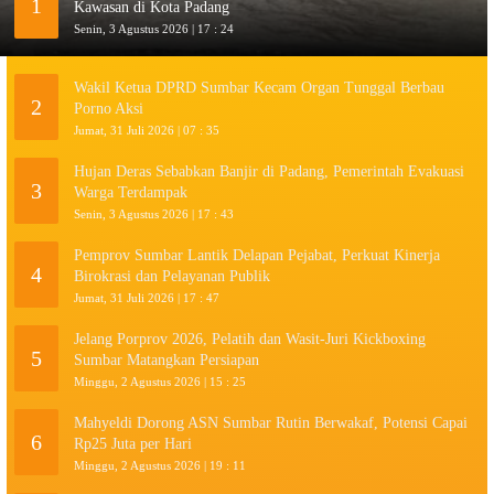
1
Kawasan di Kota Padang
Senin, 3 Agustus 2026 | 17 : 24
Wakil Ketua DPRD Sumbar Kecam Organ Tunggal Berbau
2
Porno Aksi
Jumat, 31 Juli 2026 | 07 : 35
Hujan Deras Sebabkan Banjir di Padang, Pemerintah Evakuasi
3
Warga Terdampak
Senin, 3 Agustus 2026 | 17 : 43
Pemprov Sumbar Lantik Delapan Pejabat, Perkuat Kinerja
4
Birokrasi dan Pelayanan Publik
Jumat, 31 Juli 2026 | 17 : 47
Jelang Porprov 2026, Pelatih dan Wasit-Juri Kickboxing
5
Sumbar Matangkan Persiapan
Minggu, 2 Agustus 2026 | 15 : 25
Mahyeldi Dorong ASN Sumbar Rutin Berwakaf, Potensi Capai
6
Rp25 Juta per Hari
Minggu, 2 Agustus 2026 | 19 : 11