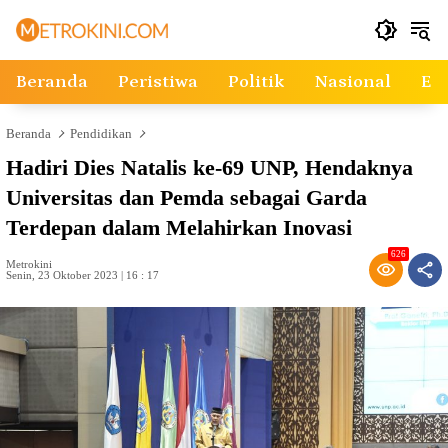
Langsung
ke
konten
Beranda
Peristiwa
Politik
Nasional
Ek
Beranda
Pendidikan
Hadiri Dies Natalis ke-69 UNP, Hendaknya
Universitas dan Pemda sebagai Garda
Terdepan dalam Melahirkan Inovasi
626
Metrokini
Senin, 23 Oktober 2023 | 16 : 17