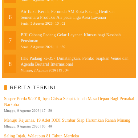
Senin, 3 Agustus 2026 | 11 : 43
Air Baku Keruh, Perumda AM Kota Padang Hentikan
6
Sementara Produksi Air pada Tiga Area Layanan
Senin, 3 Agustus 2026 | 13 : 02
BRI Cabang Padang Gelar Layanan Khusus bagi Nasabah
7
Pensiunan
Senin, 3 Agustus 2026 | 11 : 59
HJK Padang ke-357 Dimatangkan, Pemko Siapkan Venue dan
8
Agenda Bertaraf Internasional
Minggu, 2 Agustus 2026 | 19 : 34
BERITA TERKINI
Sosper Perda 9/2018, Iqra Chissa Sebut tak ada Masa Depan Bagi Pemakai
Narkoba
Minggu, 9 Agustus 2026 | 17 : 50
Menuju Kejurnas, 19 Atlet IODI Sumbar Siap Harumkan Ranah Minang
Minggu, 9 Agustus 2026 | 06 : 40
Saling Injak, Walaupun 81 Tahun Merdeka