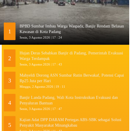
BPBD Sumbar Imbau Warga Waspada, Banjir Rendam Belasan
1
Kawasan di Kota Padang
Senin, 3 Agustus 2026 | 17 : 24
Hujan Deras Sebabkan Banjir di Padang, Pemerintah Evakuasi
2
Warga Terdampak
Senin, 3 Agustus 2026 | 17 : 43
Mahyeldi Dorong ASN Sumbar Rutin Berwakaf, Potensi Capai
3
Rp25 Juta per Hari
Minggu, 2 Agustus 2026 | 19 : 11
Banjir Landa Padang, Wali Kota Instruksikan Evakuasi dan
4
Penyaluran Bantuan
Senin, 3 Agustus 2026 | 17 : 47
Kajian Adat DPP DARAM Pertegas ABS-SBK sebagai Solusi
5
Penyakit Masyarakat Minangkabau