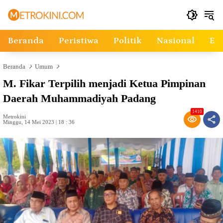
Langsung
ke
konten
Beranda
Peristiwa
Politik
Nasional
Ek
Beranda
Umum
M. Fikar Terpilih menjadi Ketua Pimpinan
Daerah Muhammadiyah Padang
1410
Metrokini
Minggu, 14 Mei 2023 | 18 : 36