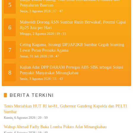
5
Penyaluran Bantuan
Senin, 3 Agustus 2026 | 17 : 47
Mahyeldi Dorong ASN Sumbar Rutin Berwakaf, Potensi Capai
6
Rp25 Juta per Hari
Minggu, 2 Agustus 2026 | 19 : 11
Ceting Kagama, Strategi DP3AP2KB Sumbar Cegah Stunting
7
Lewat Peran Pemuka Agama
Jumat, 31 Juli 2026 | 18 : 47
Kajian Adat DPP DARAM Pertegas ABS-SBK sebagai Solusi
8
Penyakit Masyarakat Minangkabau
Senin, 3 Agustus 2026 | 11 : 43
BERITA TERKINI
Tenis Meriahkan HUT RI ke-81, Gubernur Gandeng Kapolda dan PELTI
Sumbar
Kamis, 6 Agustus 2026 | 20 : 59
Wabup Ahmad Fadly Buka Lomba Pidato Adat Minangkabau
Kamis, 6 Agustus 2026 | 19 : 40