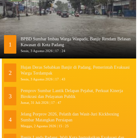
BPBD Sumbar Imbau Warga Waspada, Banjir Rendam Belasan
1
Kawasan di Kota Padang
Senin, 3 Agustus 2026 | 17 : 24
Hujan Deras Sebabkan Banjir di Padang, Pemerintah Evakuasi
2
Warga Terdampak
Senin, 3 Agustus 2026 | 17 : 43
Pemprov Sumbar Lantik Delapan Pejabat, Perkuat Kinerja
3
Birokrasi dan Pelayanan Publik
Jumat, 31 Juli 2026 | 17 : 47
Jelang Porprov 2026, Pelatih dan Wasit-Juri Kickboxing
4
Sumbar Matangkan Persiapan
Minggu, 2 Agustus 2026 | 15 : 25
Banjir Landa Padang, Wali Kota Instruksikan Evakuasi dan