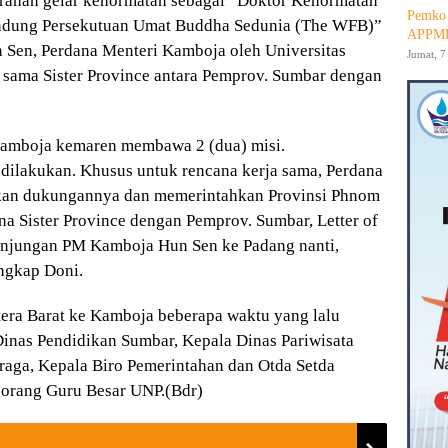
rahan gelar kehormatan sebagai “Doktor Kehormatan
Pemko 
ndung Persekutuan Umat Buddha Sedunia (The WFB)”
APPMB
Sen, Perdana Menteri Kamboja oleh Universitas
Jumat, 7
 sama Sister Province antara Pemprov. Sumbar dengan
amboja kemaren membawa 2 (dua) misi.
s dilakukan. Khusus untuk rencana kerja sama, Perdana
kan dukungannya dan memerintahkan Provinsi Phnom
na Sister Province dengan Pemprov. Sumbar, Letter of
 kunjungan PM Kamboja Hun Sen ke Padang nanti,
ungkap Doni.
era Barat ke Kamboja beberapa waktu yang lalu
 Dinas Pendidikan Sumbar, Kepala Dinas Pariwisata
aga, Kepala Biro Pemerintahan dan Otda Setda
 orang Guru Besar UNP.(Bdr)