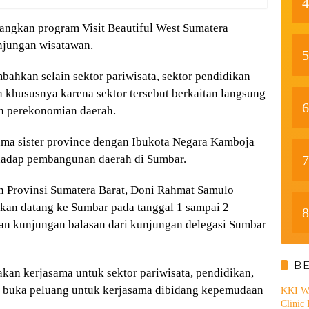
4
nangkan program Visit Beautiful West Sumatera
njungan wisatawan.
5
ahkan selain sektor pariwisata, sektor pendidikan
 khususnya karena sektor tersebut berkaitan langsung
6
n perekonomian daerah.
sama sister province dengan Ibukota Negara Kamboja
7
rhadap pembangunan daerah di Sumbar.
an Provinsi Sumatera Barat, Doni Rahmat Samulo
kan datang ke Sumbar pada tanggal 1 sampai 2
8
an kunjungan balasan dari kunjungan delegasi Sumbar
B
kan kerjasama untuk sektor pariwisata, pendidikan,
a buka peluang untuk kerjasama dibidang kepemudaan
KKI WA
Clinic 