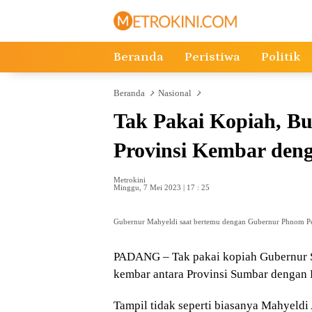
Langsung
ke
konten
Beranda
Peristiwa
Politik
Beranda
Nasional
Tak Pakai Kopiah, B
Provinsi Kembar de
Metrokini
Minggu, 7 Mei 2023 | 17 : 25
Gubernur Mahyeldi saat bertemu dengan Gubernur Phnom Pe
PADANG – Tak pakai kopiah Gubernur S
kembar antara Provinsi Sumbar dengan
Tampil tidak seperti biasanya Mahyeldi