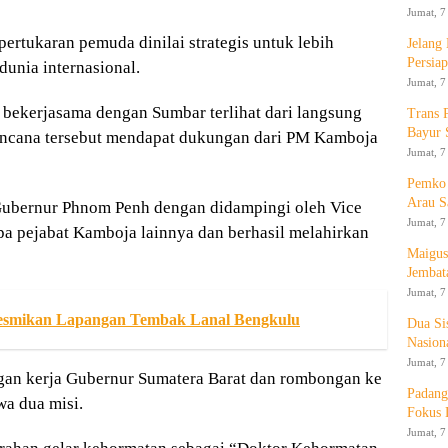
Jumat, 7
rtukaran pemuda dinilai strategis untuk lebih
Jelang
Persia
unia internasional.
Jumat, 7
bekerjasama dengan Sumbar terlihat dari langsung
Trans 
Bayur 
rencana tersebut mendapat dukungan dari PM Kamboja
Jumat, 7
Pemko 
Arau S
 Gubernur Phnom Penh dengan didampingi oleh Vice
Jumat, 7
a pejabat Kamboja lainnya dan berhasil melahirkan
Maigus
Jembat
Jumat, 7
Resmikan Lapangan Tembak Lanal Bengkulu
Dua Si
Nasion
Jumat, 7
gan kerja Gubernur Sumatera Barat dan rombongan ke
Padang
a dua misi.
Fokus 
Jumat, 7