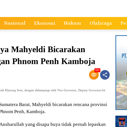
Nasional
Ekonomi
Hukum
Olahraga
Pe
uya Mahyeldi Bicarakan
ngan Phnom Penh Kamboja
980
nh Khuong Sren, dengan didampingi oleh Vice Governur, Deputy Governur.Ist
umatera Barat, Mahyeldi bicarakan rencana provinsi
 Phnom Penh, Kamboja.
 Ansharullah yang disapa buya tidak pernah lepaskan