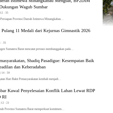
Daerah Istimewa Minangkabau Menguat, BP2DIM
 Dukungan Wagub Sumbar
 12 : 35
rsiapan Provinsi Daerah Istimewa Minangkabau…
Pulang 11 Medali dari Kejurnas Gimnastik 2026
 : 35
n Sumatera Barat mencatat prestasi membanggakan pada…
emasyarakatan, Shadiq Pasadigue: Kesempatan Baik
eadilan dan Keberadaban
| 14 : 59
an Hari Bakti Pemasyarakatan kembali menjadi…
ar Kawal Penyelesaian Konflik Lahan Lewat RDP
 RI
| 12 : 21
h Provinsi Sumatera Barat memperkuat komitmen…