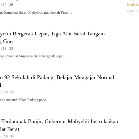
Jembat
| 19 : 36
Jumat, 7
 Sumatera Barat, Mahyeldi, membekali Praja…
yeldi Bergerak Cepat, Tiga Alat Berat Tangani
g Guo
| 19 : 33
h Provinsi Sumatera Barat bergerak cepat…
m 92 Sekolah di Padang, Belajar Mengajar Normal
i
6 | 18 : 29
ang melanda Kota Padang pada…
i Terdampak Banjir, Gubernur Mahyeldi Instruksikan
at Berat
6 | 16 : 47