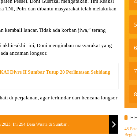
4
aten Pessel, Doni Gusrizal mengatakan, Tim Reaksi
 TNI, Polri dan dibantu masyarakat telah melakukan
5
n kembali lancar. Tidak ada korban jiwa,” terang
i akhir-akhir ini, Doni mengimbau masyarakat yang
6
pada ancaman longsor.
7
KAI Divre II Sumbar Tutup 20 Perlintasan Sebidang
8
hati di perjalanan, agar terhindar dari bencana longsor
B
 2023, Ini 294 Desa Wisata di Sumbar..
48 Pet
Begins