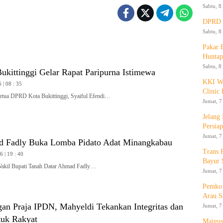
Sabtu, 8
DPRD K
Sabtu, 8
Pakar
Huntap
Sabtu, 8
kittinggi Gelar Rapat Paripurna Istimewa
KKI WA
 | 08 : 35
Clinic 
a DPRD Kota Bukittinggi, Syaiful Efendi…
Jumat, 7
Jelang
Persia
Jumat, 7
 Fadly Buka Lomba Pidato Adat Minangkabau
Trans 
 | 19 : 40
Bayur 
l Bupati Tanah Datar Ahmad Fadly…
Jumat, 7
Pemko 
Arau S
gan Praja IPDN, Mahyeldi Tekankan Integritas dan
Jumat, 7
tuk Rakyat
Maigus