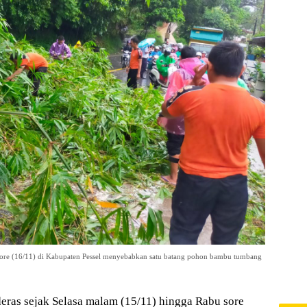
 sore (16/11) di Kabupaten Pessel menyebabkan satu batang pohon bambu tumbang
ras sejak Selasa malam (15/11) hingga Rabu sore