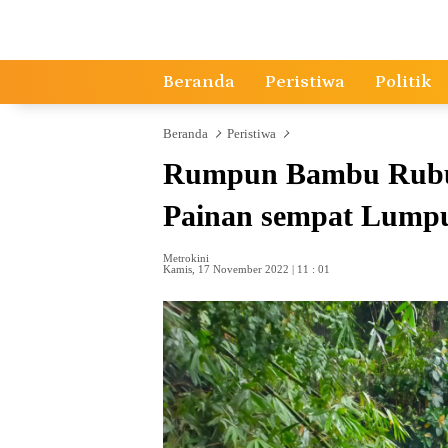
Langsung
ke
konten
Beranda
Peristiwa
Politik
Beranda
Peristiwa
Rumpun Bambu Rubuh 
Painan sempat Lump
Metrokini
Kamis, 17 November 2022 | 11 : 01