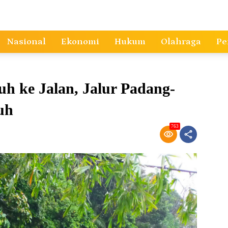
Nasional
Ekonomi
Hukum
Olahraga
Pe
ke Jalan, Jalur Padang-
uh
763