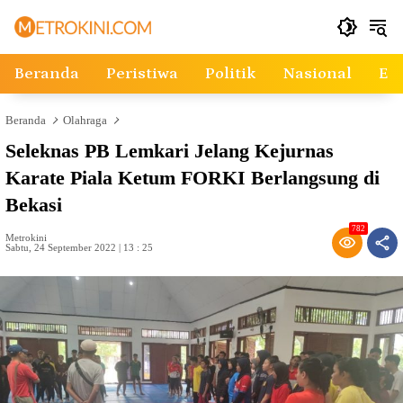
Langsung
ke
konten
Beranda
Peristiwa
Politik
Nasional
Ek
Beranda
Olahraga
Seleknas PB Lemkari Jelang Kejurnas
Karate Piala Ketum FORKI Berlangsung di
Bekasi
782
Metrokini
Sabtu, 24 September 2022 | 13 : 25