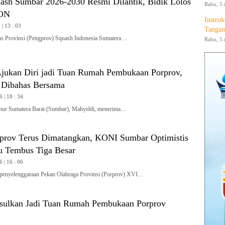
ash Sumbar 2026-2030 Resmi Dilantik, Bidik Lolos
Rabu, 5 
PON
Instruk
| 13 : 03
Tangan
Provinsi (Pengprov) Squash Indonesia Sumatera…
Rabu, 5 
jukan Diri jadi Tuan Rumah Pembukaan Porprov,
 Dibahas Bersama
6 | 18 : 34
 Sumatera Barat (Sumbar), Mahyeldi, menerima…
rprov Terus Dimatangkan, KONI Sumbar Optimistis
 Tembus Tiga Besar
6 | 16 : 06
penyelenggaraan Pekan Olahraga Provinsi (Porprov) XVI…
sulkan Jadi Tuan Rumah Pembukaan Porprov