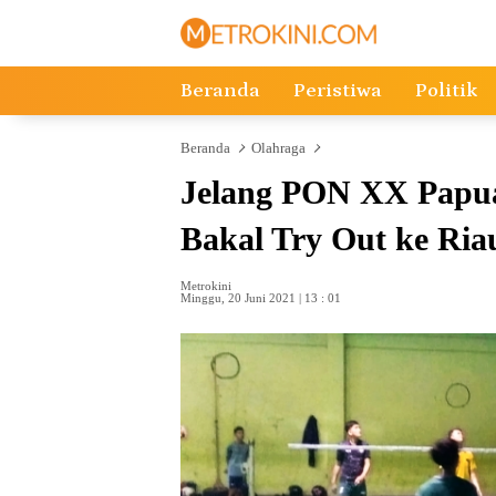
Langsung
ke
konten
Beranda
Peristiwa
Politik
Beranda
Olahraga
Jelang PON XX Papua
Bakal Try Out ke Ria
Metrokini
Minggu, 20 Juni 2021 | 13 : 01