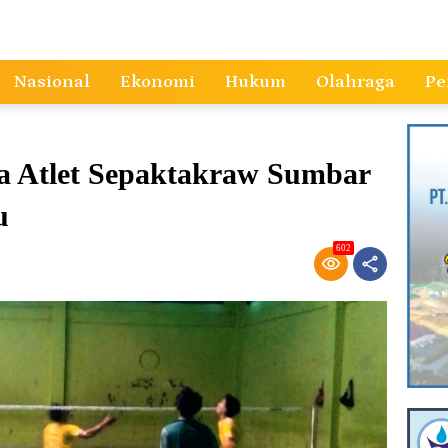
Nasional
Ekonomi
Hukum
Olahraga
Pe
 Atlet Sepaktakraw Sumbar
u
602