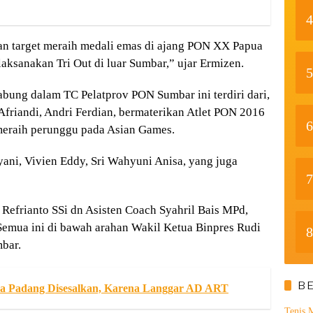
4
an target meraih medali emas di ajang PON XX Papua
laksanakan Tri Out di luar Sumbar,” ujar Ermizen.
5
abung dalam TC Pelatprov PON Sumbar ini terdiri dari,
friandi, Andri Ferdian, bermaterikan Atlet PON 2016
6
meraih perunggu pada Asian Games.
yani, Vivien Eddy, Sri Wahyuni Anisa, yang juga
7
 Refrianto SSi dn Asisten Coach Syahril Bais MPd,
emua ini di bawah arahan Wakil Ketua Binpres Rudi
8
bar.
B
a Padang Disesalkan, Karena Langgar AD ART
Tenis 