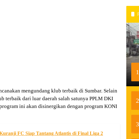
1
rencanakan mengundang klub terbaik di Sumbar. Selain
ub terbaik dari luar daerah salah satunya PPLM DKI
2
 ,program ini akan disinergikan dengan program KONI
3
uranji FC Siap Tantang Atlantis di Final Liga 2