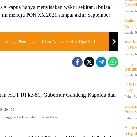
Kapold
 XX Papua hanya menyisakan waktu sekitar 3 bulan
Kamis, 6
er) ini menuju PON XX 2021 sampai akhir September
Wabup 
Minan
Kamis, 6
Lembaga Pembiayaan dalam Notaire Series Tiga 2021
Ayo Ku
2026/2
Kamis, 6
Hanya 
Bertut
Kamis, 6
DPRD d
2027
kan HUT RI ke-81, Gubernur Gandeng Kapolda dan
Rabu, 5 
r
Gubern
 | 20 : 59
Praja 
r anggota Forkopimda Sumatera Barat,…
Rabu, 5 
Audien
Integr