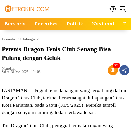
Langsung
ke
konten
Beranda
Peristiwa
Politik
Nasional
Ek
Beranda
Olahraga
Petenis Dragon Tenis Club Senang Bisa
Pulang dengan Gelak
392
Metrokini
Sabtu, 31 Mei 2025 | 19 : 06
PARIAMAN — Pegiat tenis lapangan yang tergabung dalam
Dragon Tenis Club, terlihat bersemangat di Lapangan Tenis
Kota Pariaman, pada Sabtu (31/5/2025). Mereka tampil
dengan senyum sumringah dan tertawa lepas.
Tim Dragon Tenis Club, penggiat tenis lapangan yang