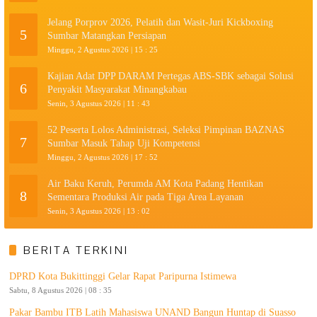
Jelang Porprov 2026, Pelatih dan Wasit-Juri Kickboxing
5
Sumbar Matangkan Persiapan
Minggu, 2 Agustus 2026 | 15 : 25
Kajian Adat DPP DARAM Pertegas ABS-SBK sebagai Solusi
6
Penyakit Masyarakat Minangkabau
Senin, 3 Agustus 2026 | 11 : 43
52 Peserta Lolos Administrasi, Seleksi Pimpinan BAZNAS
7
Sumbar Masuk Tahap Uji Kompetensi
Minggu, 2 Agustus 2026 | 17 : 52
Air Baku Keruh, Perumda AM Kota Padang Hentikan
8
Sementara Produksi Air pada Tiga Area Layanan
Senin, 3 Agustus 2026 | 13 : 02
BERITA TERKINI
DPRD Kota Bukittinggi Gelar Rapat Paripurna Istimewa
Sabtu, 8 Agustus 2026 | 08 : 35
Pakar Bambu ITB Latih Mahasiswa UNAND Bangun Huntap di Suasso