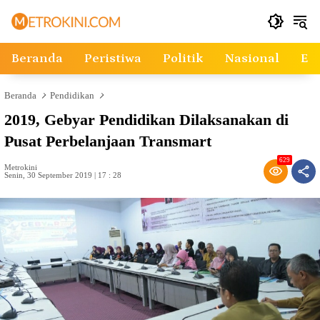
Langsung
ke
konten
Beranda
Peristiwa
Politik
Nasional
Ek
Beranda
Pendidikan
2019, Gebyar Pendidikan Dilaksanakan di
Pusat Perbelanjaan Transmart
629
Metrokini
Senin, 30 September 2019 | 17 : 28