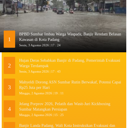
BPBD Sumbar Imbau Warga Waspada, Banjir Rendam Belasan
1
Kawasan di Kota Padang
Senin, 3 Agustus 2026 | 17 : 24
Hujan Deras Sebabkan Banjir di Padang, Pemerintah Evakuasi
2
Warga Terdampak
Senin, 3 Agustus 2026 | 17 : 43
Mahyeldi Dorong ASN Sumbar Rutin Berwakaf, Potensi Capai
3
Rp25 Juta per Hari
Minggu, 2 Agustus 2026 | 19 : 11
Jelang Porprov 2026, Pelatih dan Wasit-Juri Kickboxing
4
Sumbar Matangkan Persiapan
Minggu, 2 Agustus 2026 | 15 : 25
Banjir Landa Padang, Wali Kota Instruksikan Evakuasi dan