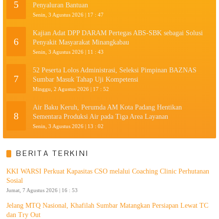
5
Penyaluran Bantuan
Senin, 3 Agustus 2026 | 17 : 47
Kajian Adat DPP DARAM Pertegas ABS-SBK sebagai Solusi
6
Penyakit Masyarakat Minangkabau
Senin, 3 Agustus 2026 | 11 : 43
52 Peserta Lolos Administrasi, Seleksi Pimpinan BAZNAS
7
Sumbar Masuk Tahap Uji Kompetensi
Minggu, 2 Agustus 2026 | 17 : 52
Air Baku Keruh, Perumda AM Kota Padang Hentikan
8
Sementara Produksi Air pada Tiga Area Layanan
Senin, 3 Agustus 2026 | 13 : 02
BERITA TERKINI
KKI WARSI Perkuat Kapasitas CSO melalui Coaching Clinic Perhutanan
Sosial
Jumat, 7 Agustus 2026 | 16 : 53
Jelang MTQ Nasional, Khafilah Sumbar Matangkan Persiapan Lewat TC
dan Try Out