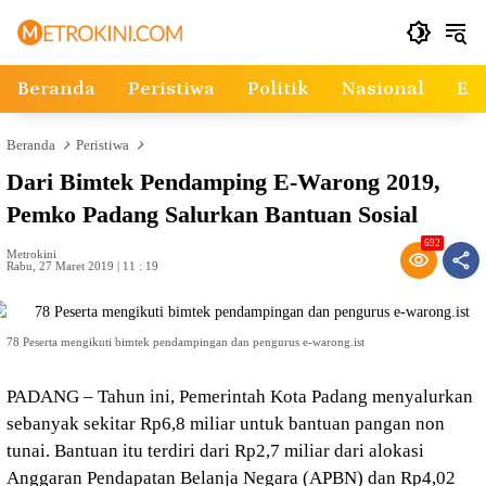
Langsung
ke
konten
Beranda
Peristiwa
Politik
Nasional
Ek
Beranda
Peristiwa
Dari Bimtek Pendamping E-Warong 2019,
Pemko Padang Salurkan Bantuan Sosial
692
Metrokini
Rabu, 27 Maret 2019 | 11 : 19
78 Peserta mengikuti bimtek pendampingan dan pengurus e-warong.ist
PADANG – Tahun ini, Pemerintah Kota Padang menyalurkan
sebanyak sekitar Rp6,8 miliar untuk bantuan pangan non
tunai. Bantuan itu terdiri dari Rp2,7 miliar dari alokasi
Anggaran Pendapatan Belanja Negara (APBN) dan Rp4,02