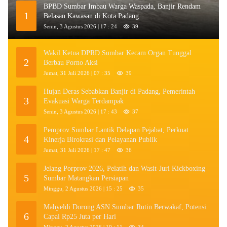
BPBD Sumbar Imbau Warga Waspada, Banjir Rendam
1
Belasan Kawasan di Kota Padang
Senin, 3 Agustus 2026 | 17 : 24
39
Wakil Ketua DPRD Sumbar Kecam Organ Tunggal
2
Berbau Porno Aksi
Jumat, 31 Juli 2026 | 07 : 35
39
Hujan Deras Sebabkan Banjir di Padang, Pemerintah
3
Evakuasi Warga Terdampak
Senin, 3 Agustus 2026 | 17 : 43
37
Pemprov Sumbar Lantik Delapan Pejabat, Perkuat
4
Kinerja Birokrasi dan Pelayanan Publik
Jumat, 31 Juli 2026 | 17 : 47
36
Jelang Porprov 2026, Pelatih dan Wasit-Juri Kickboxing
5
Sumbar Matangkan Persiapan
Minggu, 2 Agustus 2026 | 15 : 25
35
Mahyeldi Dorong ASN Sumbar Rutin Berwakaf, Potensi
6
Capai Rp25 Juta per Hari
Minggu, 2 Agustus 2026 | 19 : 11
34