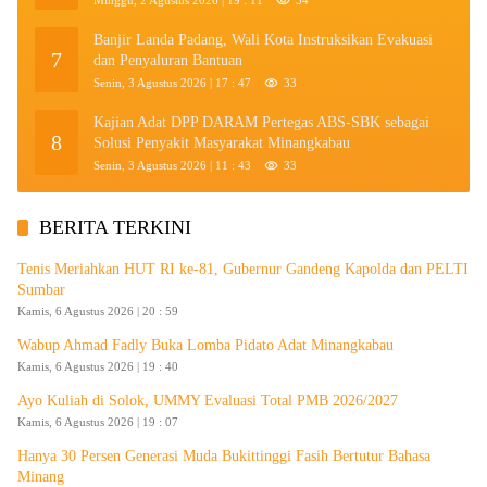
Banjir Landa Padang, Wali Kota Instruksikan Evakuasi
7
dan Penyaluran Bantuan
Senin, 3 Agustus 2026 | 17 : 47
33
Kajian Adat DPP DARAM Pertegas ABS-SBK sebagai
8
Solusi Penyakit Masyarakat Minangkabau
Senin, 3 Agustus 2026 | 11 : 43
33
BERITA TERKINI
Tenis Meriahkan HUT RI ke-81, Gubernur Gandeng Kapolda dan PELTI
Sumbar
Kamis, 6 Agustus 2026 | 20 : 59
Wabup Ahmad Fadly Buka Lomba Pidato Adat Minangkabau
Kamis, 6 Agustus 2026 | 19 : 40
Ayo Kuliah di Solok, UMMY Evaluasi Total PMB 2026/2027
Kamis, 6 Agustus 2026 | 19 : 07
Hanya 30 Persen Generasi Muda Bukittinggi Fasih Bertutur Bahasa
Minang