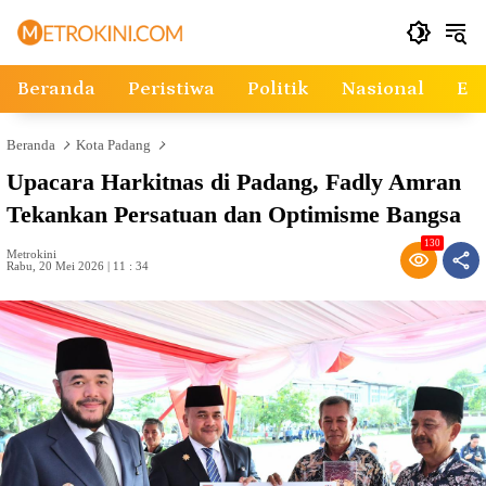
Langsung
ke
konten
Beranda
Peristiwa
Politik
Nasional
Ek
Beranda
Kota Padang
Upacara Harkitnas di Padang, Fadly Amran
Tekankan Persatuan dan Optimisme Bangsa
130
Metrokini
Rabu, 20 Mei 2026 | 11 : 34