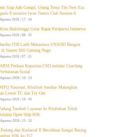
enis Siap Adu Gengsi, Usung Tema The New Era
 pada Executive Iwan Tennis Club Session 6
 Agustus 2026 | 17 : 10
ota Bukittinggi Gelar Rapat Paripurna Istimewa
 Agustus 2026 | 08 : 35
 Bambu ITB Latih Mahasiswa UNAND Bangun
 di Suasso Hill Gunung Nago
 Agustus 2026 | 07 : 21
RSI Perkuat Kapasitas CSO melalui Coaching
Perhutanan Sosial
 Agustus 2026 | 16 : 53
 MTQ Nasional, Khafilah Sumbar Matangkan
pan Lewat TC dan Try Out
 Agustus 2026 | 16 : 02
Padang Tambah Layanan ke Pelabuhan Teluk
Selama Open Ship HJK
 Agustus 2026 | 15 : 52
Padang dan Kodaeral II Bersihkan Sungai Batang
ambut HJK ke-357