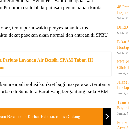
Mineral Sumbar Helmi Heriyanto menjelaskan
48 Pet
n Pertamina setelah keputusan penambahan kuota
Begins
Sabtu, 8
DPRD K
ober, tentu perlu waktu penyesuaian teknis
Sabtu, 8
ktu dekat pasokan akan normal dan antrean di SPBU
Pakar
Huntap
Sabtu, 8
Perluas Layanan Air Bersih, SPAM Taban III
KKI WA
kan
Clinic 
Jumat, 7
Jelang
kan menjadi solusi konkret bagi masyarakat, terutama
Persia
sportasi di Sumatera Barat yang bergantung pada BBM
Jumat, 7
Trans 
Bayur 
Jumat, 7
ram Beras untuk Korban Kebakaran Pasa Gadang
Pemko 
Arau S