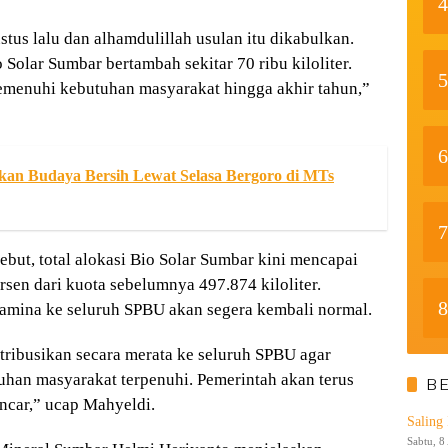
4
tus lalu dan alhamdulillah usulan itu dikabulkan.
 Solar Sumbar bertambah sekitar 70 ribu kiloliter.
5
emenuhi kebutuhan masyarakat hingga akhir tahun,”
6
n Budaya Bersih Lewat Selasa Bergoro di MTs
7
ut, total alokasi Bio Solar Sumbar kini mencapai
persen dari kuota sebelumnya 497.874 kiloliter.
8
amina ke seluruh SPBU akan segera kembali normal.
tribusikan secara merata ke seluruh SPBU agar
tuhan masyarakat terpenuhi. Pemerintah akan terus
B
ancar,” ucap Mahyeldi.
Saling
Sabtu, 8