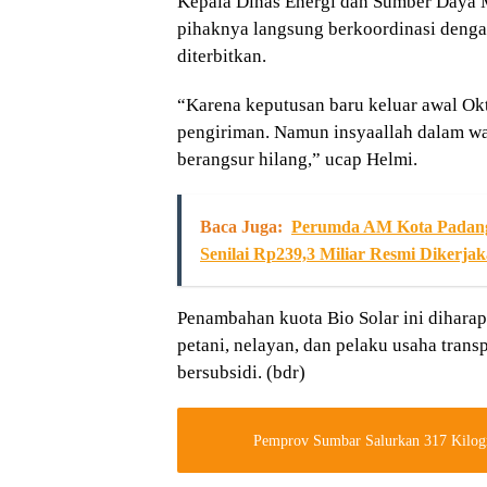
Kepala Dinas Energi dan Sumber Daya 
pihaknya langsung berkoordinasi denga
diterbitkan.
“Karena keputusan baru keluar awal Okt
pengiriman. Namun insyaallah dalam wa
berangsur hilang,” ucap Helmi.
Baca Juga:
Perumda AM Kota Padang 
Senilai Rp239,3 Miliar Resmi Dikerja
Penambahan kuota Bio Solar ini diharap
petani, nelayan, dan pelaku usaha tran
bersubsidi. (bdr)
Pemprov Sumbar Salurkan 317 Kilog