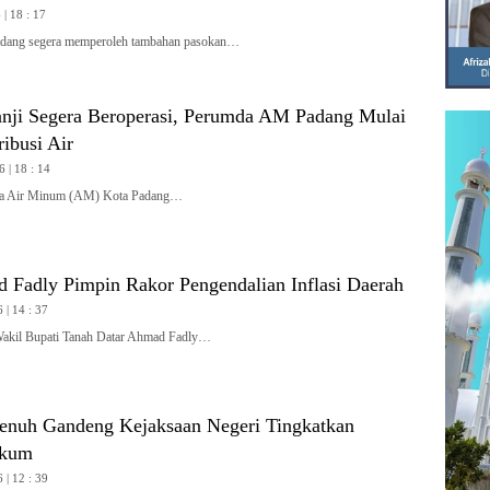
| 18 : 17
ang segera memperoleh tambahan pasokan…
nji Segera Beroperasi, Perumda AM Padang Mulai
ribusi Air
6 | 18 : 14
 Air Minum (AM) Kota Padang…
Fadly Pimpin Rakor Pengendalian Inflasi Daerah
 | 14 : 37
l Bupati Tanah Datar Ahmad Fadly…
enuh Gandeng Kejaksaan Negeri Tingkatkan
ukum
 | 12 : 39