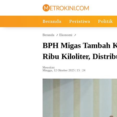
Langsung
ke
konten
Beranda
Peristiwa
Politik
Beranda
Ekonomi
BPH Migas Tambah Ku
Ribu Kiloliter, Distr
Metrokini
Minggu, 12 Oktober 2025 | 15 : 24