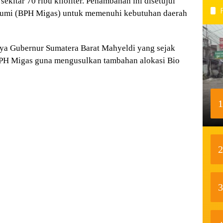
ekitar 70 ribu kiloliter. Penambahan ini disetujui
Bumi (BPH Migas) untuk memenuhi kebutuhan daerah
aya Gubernur Sumatera Barat Mahyeldi yang sejak
BPH Migas guna mengusulkan tambahan alokasi Bio
1
2
3