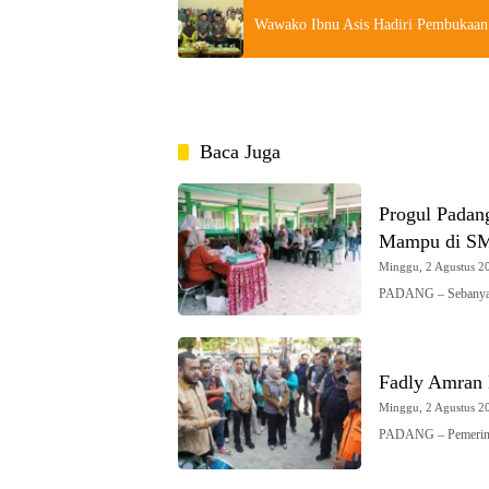
Wawako Ibnu Asis Hadiri Pembukaan 
Baca Juga
Progul Padan
Mampu di SM
Minggu, 2 Agustus 20
PADANG – Sebanyak
Fadly Amran 
Minggu, 2 Agustus 20
PADANG – Pemerint