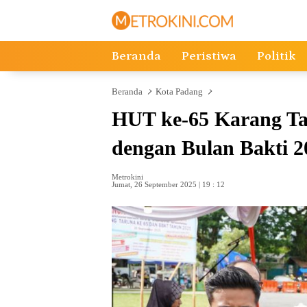
Langsung
ke
konten
Beranda
Peristiwa
Politik
Beranda
Kota Padang
HUT ke-65 Karang Ta
dengan Bulan Bakti 2
Metrokini
Jumat, 26 September 2025 | 19 : 12