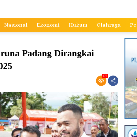
Nasional
Ekonomi
Hukum
Olahraga
Pe
runa Padang Dirangkai
025
377