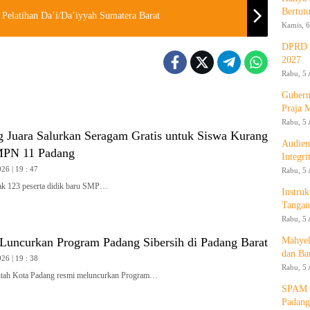
Bertut
Pelatihan Da’i/Da’iyyah Sumatera Barat
Kamis, 6
DPRD d
2027
Rabu, 5 
Gubern
Praja 
Rabu, 5 
g Juara Salurkan Seragam Gratis untuk Siswa Kurang
Audien
PN 11 Padang
Integr
26 | 19 : 47
Rabu, 5 
 123 peserta didik baru SMP…
Instruk
Tangan
Rabu, 5 
Luncurkan Program Padang Sibersih di Padang Barat
Mahyel
dan Ba
26 | 19 : 38
Rabu, 5 
ah Kota Padang resmi meluncurkan Program…
SPAM T
Padang