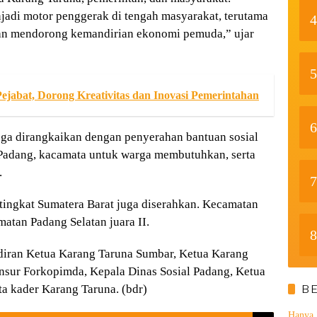
jadi motor penggerak di tengah masyarakat, terutama
4
dan mendorong kemandirian ekonomi pemuda,” ujar
5
ejabat, Dorong Kreativitas dan Inovasi Pemerintahan
6
ga dirangkaikan dengan penyerahan bantuan sosial
Padang, kacamata untuk warga membutuhkan, serta
.
7
 tingkat Sumatera Barat juga diserahkan. Kecamatan
atan Padang Selatan juara II.
8
diran Ketua Karang Taruna Sumbar, Ketua Karang
sur Forkopimda, Kepala Dinas Sosial Padang, Ketua
ta kader Karang Taruna. (bdr)
B
Hanya 