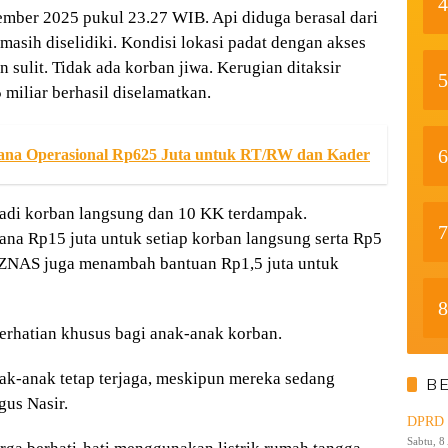
4
ember 2025 pukul 23.27 WIB. Api diduga berasal dari
masih diselidiki. Kondisi lokasi padat dengan akses
sulit. Tidak ada korban jiwa. Kerugian ditaksir
5
 miliar berhasil diselamatkan.
6
ana Operasional Rp625 Juta untuk RT/RW dan Kader
adi korban langsung dan 10 KK terdampak.
7
na Rp15 juta untuk setiap korban langsung serta Rp5
BAZNAS juga menambah bantuan Rp1,5 juta untuk
8
rhatian khusus bagi anak-anak korban.
k-anak tetap terjaga, meskipun mereka sedang
B
us Nasir.
DPRD K
Sabtu, 8