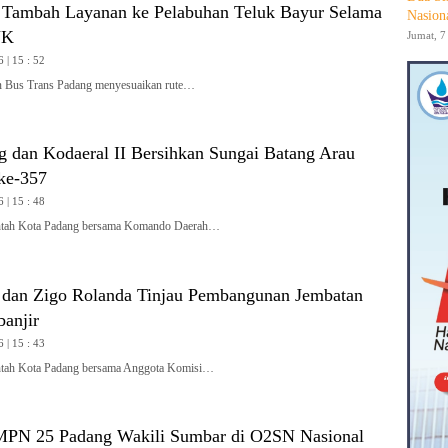
 Tambah Layanan ke Pelabuhan Teluk Bayur Selama
Nasion
JK
Jumat, 7
 | 15 : 52
Bus Trans Padang menyesuaikan rute…
 dan Kodaeral II Bersihkan Sungai Batang Arau
ke-357
 | 15 : 48
ah Kota Padang bersama Komando Daerah…
 dan Zigo Rolanda Tinjau Pembangunan Jembatan
banjir
 | 15 : 43
ah Kota Padang bersama Anggota Komisi…
MPN 25 Padang Wakili Sumbar di O2SN Nasional