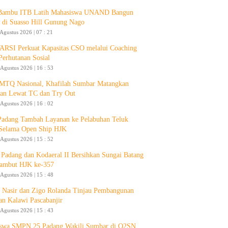
 Bambu ITB Latih Mahasiswa UNAND Bangun
 di Suasso Hill Gunung Nago
 Agustus 2026 | 07 : 21
RSI Perkuat Kapasitas CSO melalui Coaching
Perhutanan Sosial
 Agustus 2026 | 16 : 53
 MTQ Nasional, Khafilah Sumbar Matangkan
pan Lewat TC dan Try Out
 Agustus 2026 | 16 : 02
Padang Tambah Layanan ke Pelabuhan Teluk
Selama Open Ship HJK
 Agustus 2026 | 15 : 52
Padang dan Kodaeral II Bersihkan Sungai Batang
ambut HJK ke-357
 Agustus 2026 | 15 : 48
 Nasir dan Zigo Rolanda Tinjau Pembangunan
an Kalawi Pascabanjir
 Agustus 2026 | 15 : 43
swa SMPN 25 Padang Wakili Sumbar di O2SN