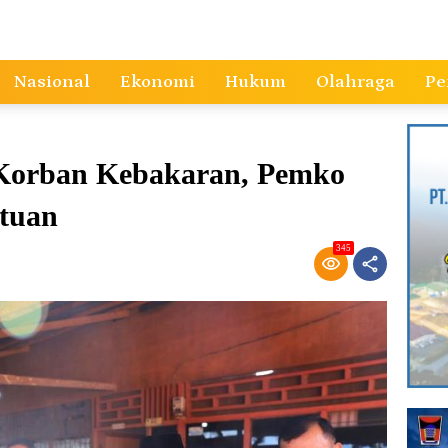
Nasional
Ekonomi
Hukum
Olahraga
Pe
 Korban Kebakaran, Pemko
tuan
345