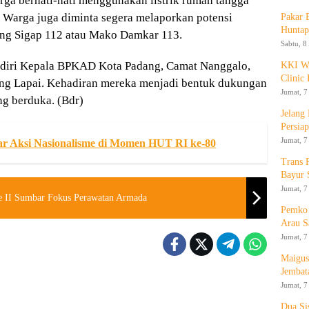
a berhati-hati menggunakan listrik rumah tangga
r. Warga juga diminta segera melaporkan potensi
Pakar
Huntap
ang Sigap 112 atau Mako Damkar 113.
Sabtu, 8
hadiri Kepala BPKAD Kota Padang, Camat Nanggalo,
KKI WA
Clinic 
ng Lapai. Kehadiran mereka menjadi bentuk dukungan
Jumat, 7
ng berduka. (Bdr)
Jelang
Persia
Jumat, 7
 Aksi Nasionalisme di Momen HUT RI ke-80
Trans 
Bayur 
Jumat, 7
e II Sumbar Fokus Perawatan Armada
Pemko 
Arau S
Jumat, 7
Maigus
Jembat
Jumat, 7
Dua Si