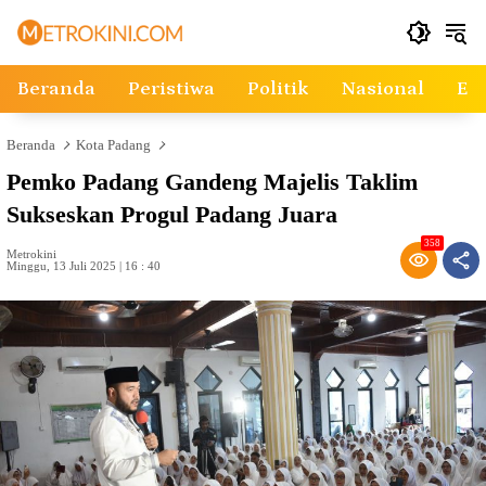
Langsung
ke
konten
Beranda
Peristiwa
Politik
Nasional
Ek
Beranda
Kota Padang
Pemko Padang Gandeng Majelis Taklim
Sukseskan Progul Padang Juara
358
Metrokini
Minggu, 13 Juli 2025 | 16 : 40