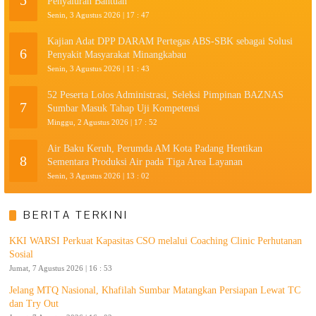
5
Penyaluran Bantuan
Senin, 3 Agustus 2026 | 17 : 47
Kajian Adat DPP DARAM Pertegas ABS-SBK sebagai Solusi
6
Penyakit Masyarakat Minangkabau
Senin, 3 Agustus 2026 | 11 : 43
52 Peserta Lolos Administrasi, Seleksi Pimpinan BAZNAS
7
Sumbar Masuk Tahap Uji Kompetensi
Minggu, 2 Agustus 2026 | 17 : 52
Air Baku Keruh, Perumda AM Kota Padang Hentikan
8
Sementara Produksi Air pada Tiga Area Layanan
Senin, 3 Agustus 2026 | 13 : 02
BERITA TERKINI
KKI WARSI Perkuat Kapasitas CSO melalui Coaching Clinic Perhutanan
Sosial
Jumat, 7 Agustus 2026 | 16 : 53
Jelang MTQ Nasional, Khafilah Sumbar Matangkan Persiapan Lewat TC
dan Try Out