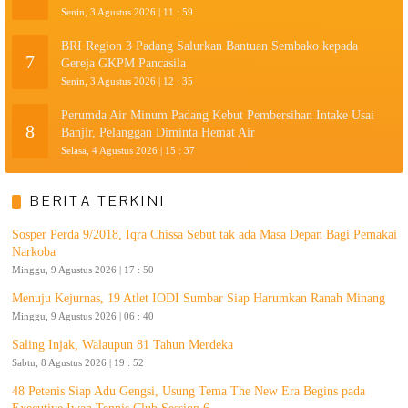
Senin, 3 Agustus 2026 | 11 : 59
BRI Region 3 Padang Salurkan Bantuan Sembako kepada
7
Gereja GKPM Pancasila
Senin, 3 Agustus 2026 | 12 : 35
Perumda Air Minum Padang Kebut Pembersihan Intake Usai
8
Banjir, Pelanggan Diminta Hemat Air
Selasa, 4 Agustus 2026 | 15 : 37
BERITA TERKINI
Sosper Perda 9/2018, Iqra Chissa Sebut tak ada Masa Depan Bagi Pemakai
Narkoba
Minggu, 9 Agustus 2026 | 17 : 50
Menuju Kejurnas, 19 Atlet IODI Sumbar Siap Harumkan Ranah Minang
Minggu, 9 Agustus 2026 | 06 : 40
Saling Injak, Walaupun 81 Tahun Merdeka
Sabtu, 8 Agustus 2026 | 19 : 52
48 Petenis Siap Adu Gengsi, Usung Tema The New Era Begins pada