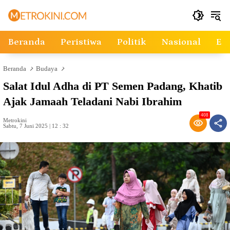
Langsung
ke
konten
Beranda
Peristiwa
Politik
Nasional
Ek
Beranda
Budaya
Salat Idul Adha di PT Semen Padang, Khatib
Ajak Jamaah Teladani Nabi Ibrahim
408
Metrokini
Sabtu, 7 Juni 2025 | 12 : 32