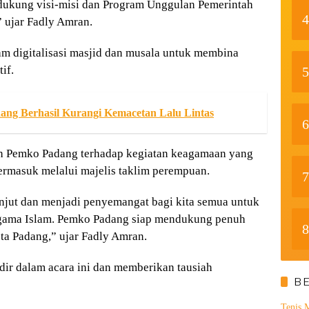
ndukung visi-misi dan Program Unggulan Pemerintah
4
 ujar Fadly Amran.
am digitalisasi masjid dan musala untuk membina
if.
5
ang Berhasil Kurangi Kemacetan Lalu Lintas
6
h Pemko Padang terhadap kegiatan keagamaan yang
ermasuk melalui majelis taklim perempuan.
7
lanjut dan menjadi penyemangat bagi kita semua untuk
agama Islam. Pemko Padang siap mendukung penuh
8
a Padang,” ujar Fadly Amran.
r dalam acara ini dan memberikan tausiah
B
Tenis 