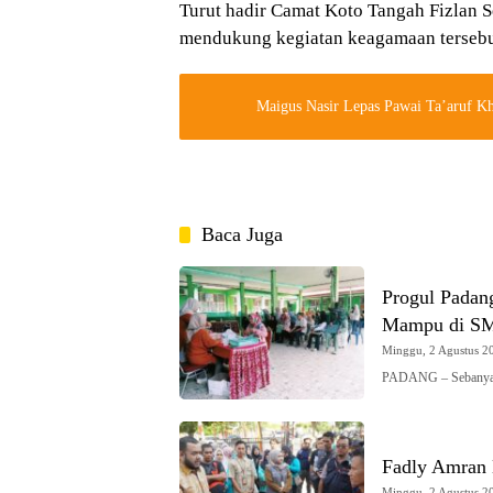
Turut hadir Camat Koto Tangah Fizlan S
mendukung kegiatan keagamaan tersebu
Maigus Nasir Lepas Pawai Ta’aruf K
Baca Juga
Progul Padan
Mampu di SM
Minggu, 2 Agustus 20
PADANG – Sebanyak
Fadly Amran 
Minggu, 2 Agustus 20