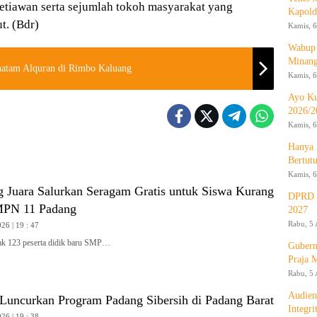
etiawan serta sejumlah tokoh masyarakat yang
Kapold
t. (Bdr)
Kamis, 6
Wabup 
Minan
hatam Alquran di Rimbo Kaluang
Kamis, 6
Ayo Ku
2026/2
Kamis, 6
Hanya 
Bertut
Kamis, 6
g Juara Salurkan Seragam Gratis untuk Siswa Kurang
DPRD d
PN 11 Padang
2027
Rabu, 5 
26 | 19 : 47
 123 peserta didik baru SMP…
Gubern
Praja 
Rabu, 5 
Audien
Luncurkan Program Padang Sibersih di Padang Barat
Integr
26 | 19 : 38