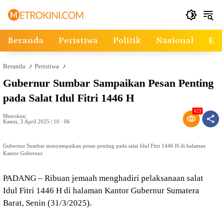
Langsung
ke
konten
Beranda
Peristiwa
Politik
Nasional
Ek
Beranda
Peristiwa
Gubernur Sumbar Sampaikan Pesan Penting
pada Salat Idul Fitri 1446 H
423
Metrokini
Kamis, 3 April 2025 | 10 : 06
Gubernur Sumbar menyampaikan pesan penting pada salat Idul Fitri 1446 H di halaman
Kantor Gubernur.
PADANG – Ribuan jemaah menghadiri pelaksanaan salat
Idul Fitri 1446 H di halaman Kantor Gubernur Sumatera
Barat, Senin (31/3/2025).