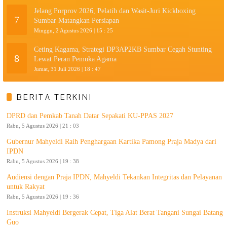
Jelang Porprov 2026, Pelatih dan Wasit-Juri Kickboxing
7
Sumbar Matangkan Persiapan
Minggu, 2 Agustus 2026 | 15 : 25
Ceting Kagama, Strategi DP3AP2KB Sumbar Cegah Stunting
8
Lewat Peran Pemuka Agama
Jumat, 31 Juli 2026 | 18 : 47
BERITA TERKINI
DPRD dan Pemkab Tanah Datar Sepakati KU-PPAS 2027
Rabu, 5 Agustus 2026 | 21 : 03
Gubernur Mahyeldi Raih Penghargaan Kartika Pamong Praja Madya dari
IPDN
Rabu, 5 Agustus 2026 | 19 : 38
Audiensi dengan Praja IPDN, Mahyeldi Tekankan Integritas dan Pelayanan
untuk Rakyat
Rabu, 5 Agustus 2026 | 19 : 36
Instruksi Mahyeldi Bergerak Cepat, Tiga Alat Berat Tangani Sungai Batang
Guo