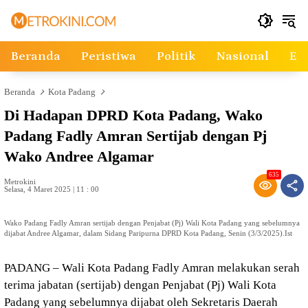
Langsung
ke
konten
Beranda
Peristiwa
Politik
Nasional
Ek
Beranda
Kota Padang
Di Hadapan DPRD Kota Padang, Wako
Padang Fadly Amran Sertijab dengan Pj
Wako Andree Algamar
635
Metrokini
Selasa, 4 Maret 2025 | 11 : 00
Wako Padang Fadly Amran sertijab dengan Penjabat (Pj) Wali Kota Padang yang sebelumnya
dijabat Andree Algamar, dalam Sidang Paripurna DPRD Kota Padang, Senin (3/3/2025).Ist
PADANG – Wali Kota Padang Fadly Amran melakukan serah
terima jabatan (sertijab) dengan Penjabat (Pj) Wali Kota
Padang yang sebelumnya dijabat oleh Sekretaris Daerah