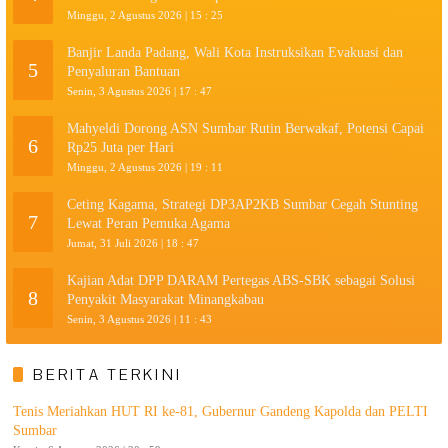
Minggu, 2 Agustus 2026 | 15 : 25
Banjir Landa Padang, Wali Kota Instruksikan Evakuasi dan
5
Penyaluran Bantuan
Senin, 3 Agustus 2026 | 17 : 47
Mahyeldi Dorong ASN Sumbar Rutin Berwakaf, Potensi Capai
6
Rp25 Juta per Hari
Minggu, 2 Agustus 2026 | 19 : 11
Ceting Kagama, Strategi DP3AP2KB Sumbar Cegah Stunting
7
Lewat Peran Pemuka Agama
Jumat, 31 Juli 2026 | 18 : 47
Kajian Adat DPP DARAM Pertegas ABS-SBK sebagai Solusi
8
Penyakit Masyarakat Minangkabau
Senin, 3 Agustus 2026 | 11 : 43
BERITA TERKINI
Tenis Meriahkan HUT RI ke-81, Gubernur Gandeng Kapolda dan PELTI
Sumbar