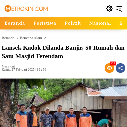
Langsung
ke
konten
Beranda
Peristiwa
Politik
Nasional
Ek
Beranda
Bencana Alam
Lansek Kadok Dilanda Banjir, 50 Rumah dan
Satu Masjid Terendam
438
Metrokini
Kamis, 27 Februari 2025 | 18 : 56