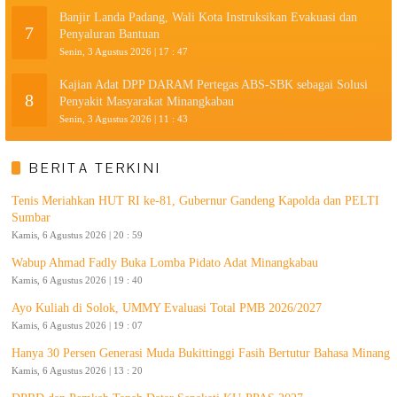
Banjir Landa Padang, Wali Kota Instruksikan Evakuasi dan
7
Penyaluran Bantuan
Senin, 3 Agustus 2026 | 17 : 47
Kajian Adat DPP DARAM Pertegas ABS-SBK sebagai Solusi
8
Penyakit Masyarakat Minangkabau
Senin, 3 Agustus 2026 | 11 : 43
BERITA TERKINI
Tenis Meriahkan HUT RI ke-81, Gubernur Gandeng Kapolda dan PELTI
Sumbar
Kamis, 6 Agustus 2026 | 20 : 59
Wabup Ahmad Fadly Buka Lomba Pidato Adat Minangkabau
Kamis, 6 Agustus 2026 | 19 : 40
Ayo Kuliah di Solok, UMMY Evaluasi Total PMB 2026/2027
Kamis, 6 Agustus 2026 | 19 : 07
Hanya 30 Persen Generasi Muda Bukittinggi Fasih Bertutur Bahasa Minang
Kamis, 6 Agustus 2026 | 13 : 20