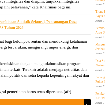
uat integritas dan disiplin, tunjukkan integritas
Jumat, 7
ap lini pelayanan,” kata Khairunas pagi ini.
Trans 
Bayur 
Jumat, 7
Pembinaan Statistik Sektoral, Pencanangan Desa
PS Tahun 2026
Pemko 
Arau S
Jumat, 7
at bagi kelompok rentan dan mendukung ketahanan
Maigus
ergi terbarukan, mengurangi impor energi, dan
Jembat
Jumat, 7
Dua Si
 kemiskinan dengan mengkolaborasikan program
Nasion
tah terkait. Terakhir adalah menjaga netralitas dan
Jumat, 7
 dalam politik dan setia kepada kepentingan rakyat dan
Padang
Fokus 
Jumat, 7
ral pemerintah harus terus diperkuat. (afr)
Pemko 
APPMB
Jumat, 7