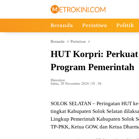
Langsung
ke
konten
Beranda
Peristiwa
Politik
Beranda
Peristiwa
HUT Korpri: Perkuat
Program Pemerintah
Metrokini
Sabtu, 30 November 2024 | 19 : 56
SOLOK SELATAN – Peringatan HUT ke-5
tingkat Kabupaten Solok Selatan dilaks
Lingkup Pemerintah Kabupaten Solok Sel
TP-PKK, Ketua GOW, dan Ketua Dharma