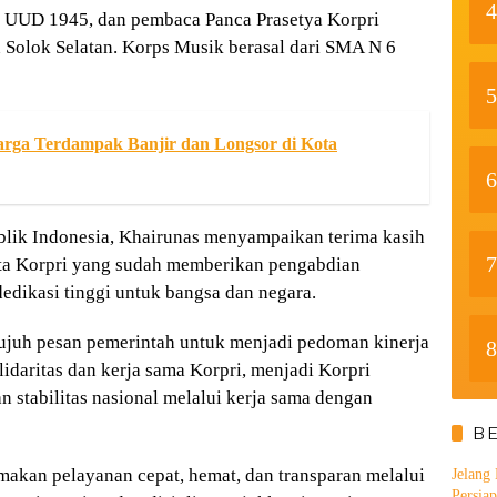
4
UUD 1945, dan pembaca Panca Prasetya Korpri
Solok Selatan. Korps Musik berasal dari SMA N 6
5
arga Terdampak Banjir dan Longsor di Kota
6
lik Indonesia, Khairunas menyampaikan terima kasih
7
ta Korpri yang sudah memberikan pengabdian
edikasi tinggi untuk bangsa dan negara.
tujuh pesan pemerintah untuk menjadi pedoman kinerja
8
idaritas dan kerja sama Korpri, menjadi Korpri
an stabilitas nasional melalui kerja sama dengan
B
makan pelayanan cepat, hemat, dan transparan melalui
Jelang
Persia