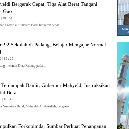
yeldi Bergerak Cepat, Tiga Alat Berat Tangani
g Guo
| 19 : 33
h Provinsi Sumatera Barat bergerak cepat…
m 92 Sekolah di Padang, Belajar Mengajar Normal
i
6 | 18 : 29
ang melanda Kota Padang pada…
i Terdampak Banjir, Gubernur Mahyeldi Instruksikan
at Berat
6 | 16 : 47
Sumatera Barat, Mahyeldi Ansharullah, bergerak…
pulkan Forkopimda, Sumbar Perkuat Penanganan