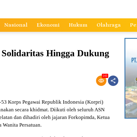
Nasional
Ekonomi
Hukum
Olahraga
Pe
 Solidaritas Hingga Dukung
543
3 Korps Pegawai Republik Indonesia (Korpri)
anakan secara khidmat. Diikuti oleh seluruh ASN
atan dan dihadiri oleh jajaran Forkopimda, Ketua
 Wanita Persatuan.