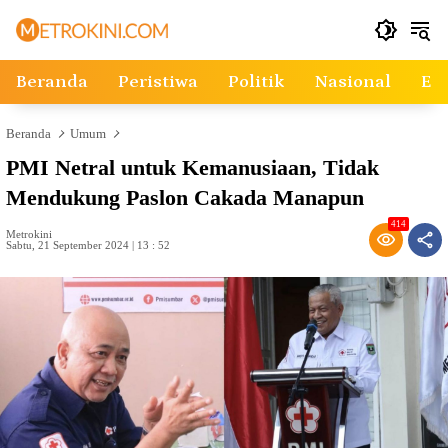
Langsung
ke
konten
Beranda
Peristiwa
Politik
Nasional
Ek
Beranda
Umum
PMI Netral untuk Kemanusiaan, Tidak
Mendukung Paslon Cakada Manapun
414
Metrokini
Sabtu, 21 September 2024 | 13 : 52