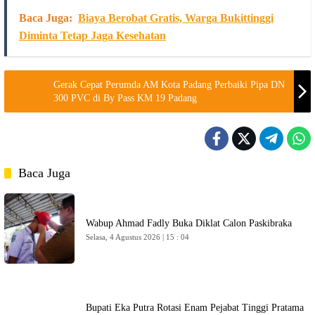
Baca Juga:
Biaya Berobat Gratis, Warga Bukittinggi
Diminta Tetap Jaga Kesehatan
Gerak Cepat Perumda AM Kota Padang Perbaiki Pipa DN
300 PVC di By Pass KM 19 Padang
Baca Juga
Wabup Ahmad Fadly Buka Diklat Calon Paskibraka
Selasa, 4 Agustus 2026 | 15 : 04
Bupati Eka Putra Rotasi Enam Pejabat Tinggi Pratama