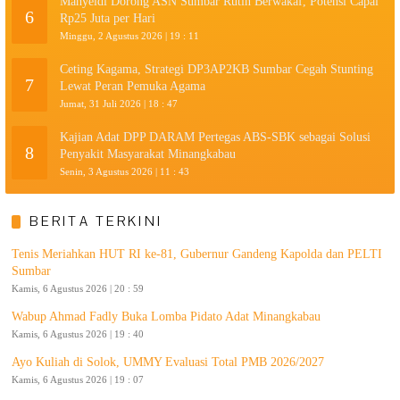
Mahyeldi Dorong ASN Sumbar Rutin Berwakaf, Potensi Capai
6
Rp25 Juta per Hari
Minggu, 2 Agustus 2026 | 19 : 11
Ceting Kagama, Strategi DP3AP2KB Sumbar Cegah Stunting
7
Lewat Peran Pemuka Agama
Jumat, 31 Juli 2026 | 18 : 47
Kajian Adat DPP DARAM Pertegas ABS-SBK sebagai Solusi
8
Penyakit Masyarakat Minangkabau
Senin, 3 Agustus 2026 | 11 : 43
BERITA TERKINI
Tenis Meriahkan HUT RI ke-81, Gubernur Gandeng Kapolda dan PELTI
Sumbar
Kamis, 6 Agustus 2026 | 20 : 59
Wabup Ahmad Fadly Buka Lomba Pidato Adat Minangkabau
Kamis, 6 Agustus 2026 | 19 : 40
Ayo Kuliah di Solok, UMMY Evaluasi Total PMB 2026/2027
Kamis, 6 Agustus 2026 | 19 : 07