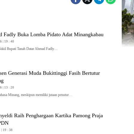
 Fadly Buka Lomba Pidato Adat Minangkabau
 | 19 : 40
l Bupati Tanah Datar Ahmad Fadly…
en Generasi Muda Bukittinggi Fasih Bertutur
ng
 | 13 : 20
sa Minang, meskipun memiliki jutaan penutur…
yeldi Raih Penghargaan Kartika Pamong Praja
IPDN
| 19 : 38