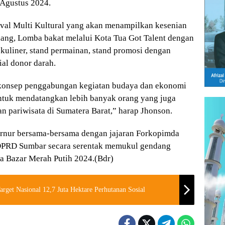
 Agustus 2024.
tival Multi Kultural yang akan menampilkan kesenian
adang, Lomba bakat melalui Kota Tua Got Talent dengan
 kuliner, stand permainan, stand promosi dengan
ial donor darah.
n konsep penggabungan kegiatan budaya dan ekonomi
u untuk mendatangkan lebih banyak orang yang juga
n pariwisata di Sumatera Barat,” harap Jhonson.
ubernur bersama-bersama dengan jajaran Forkopimda
 DPRD Sumbar secara serentak memukul gendang
ya Bazar Merah Putih 2024.(Bdr)
get Nasional 12,7 Juta Hektare Perhutanan Sosial