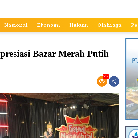
Nasional
Ekonomi
Hukum
Olahraga
Pe
resiasi Bazar Merah Putih
597