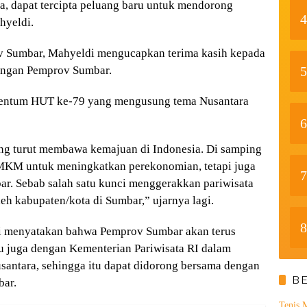
a, dapat tercipta peluang baru untuk mendorong
4
hyeldi.
ov Sumbar, Mahyeldi mengucapkan terima kasih kepada
dengan Pemprov Sumbar.
5
momentum HUT ke-79 yang mengusung tema Nusantara
6
ang turut membawa kemajuan di Indonesia. Di samping
UMKM untuk meningkatkan perekonomian, tetapi juga
7
ar. Sebab salah satu kunci menggerakkan pariwisata
eh kabupaten/kota di Sumbar,” ujarnya lagi.
8
i menyatakan bahwa Pemprov Sumbar akan terus
tu juga dengan Kementerian Pariwisata RI dalam
antara, sehingga itu dapat didorong bersama dengan
B
bar.
Tenis 