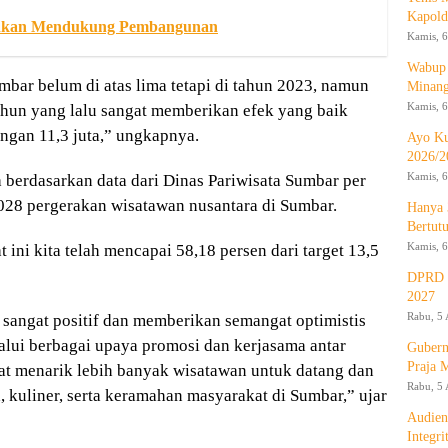
Kapold
hkan Mendukung Pembangunan
Kamis, 6
Wabup 
ar belum di atas lima tetapi di tahun 2023, namun
Minan
Kamis, 6
tahun yang lalu sangat memberikan efek yang baik
gan 11,3 juta,” ungkapnya.
Ayo Ku
2026/2
Kamis, 6
 berdasarkan data dari Dinas Pariwisata Sumbar per
5.028 pergerakan wisatawan nusantara di Sumbar.
Hanya 
Bertut
Kamis, 6
ini kita telah mencapai 58,18 persen dari target 13,5
DPRD d
2027
Rabu, 5 
sangat positif dan memberikan semangat optimistis
alui berbagai upaya promosi dan kerjasama antar
Gubern
Praja 
t menarik lebih banyak wisatawan untuk datang dan
Rabu, 5 
 kuliner, serta keramahan masyarakat di Sumbar,” ujar
Audien
Integr