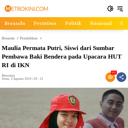
Langsung
ke
konten
Beranda
Peristiwa
Politik
Nasional
Ek
Beranda
Pendidikan
Maulia Permata Putri, Siswi dari Sumbar
Pembawa Baki Bendera pada Upacara HUT
RI di IKN
663
Metrokini
Senin, 5 Agustus 2024 | 20 : 22