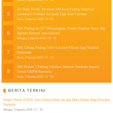
Air Baku Keruh, Perumda AM Kota Padang Hentikan
5
Sementara Produksi Air pada Tiga Area Layanan
Senin, 3 Agustus 2026 | 13 : 02
HJK Padang ke-357 Dimatangkan, Pemko Siapkan Venue dan
6
Agenda Bertaraf Internasional
Minggu, 2 Agustus 2026 | 19 : 34
BRI Cabang Padang Gelar Layanan Khusus bagi Nasabah
7
Pensiunan
Senin, 3 Agustus 2026 | 11 : 59
BRI Region 3 Padang Salurkan Bantuan Sembako kepada
8
Gereja GKPM Pancasila
Senin, 3 Agustus 2026 | 12 : 35
BERITA TERKINI
Sosper Perda 9/2018, Iqra Chissa Sebut tak ada Masa Depan Bagi Pemakai
Narkoba
Minggu, 9 Agustus 2026 | 17 : 50