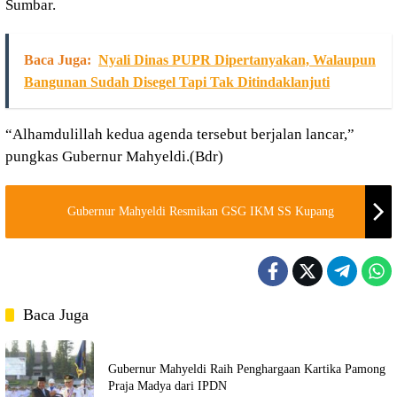
Sumbar.
Baca Juga:
Nyali Dinas PUPR Dipertanyakan, Walaupun
Bangunan Sudah Disegel Tapi Tak Ditindaklanjuti
“Alhamdulillah kedua agenda tersebut berjalan lancar,”
pungkas Gubernur Mahyeldi.(Bdr)
Gubernur Mahyeldi Resmikan GSG IKM SS Kupang
Baca Juga
Gubernur Mahyeldi Raih Penghargaan Kartika Pamong
Praja Madya dari IPDN