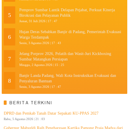
Pemprov Sumbar Lantik Delapan Pejabat, Perkuat Kinerja
5
Birokrasi dan Pelayanan Publik
Jumat, 31 Juli 2026 | 17 : 47
Hujan Deras Sebabkan Banjir di Padang, Pemerintah Evakuasi
6
Warga Terdampak
Senin, 3 Agustus 2026 | 17 : 43
Jelang Porprov 2026, Pelatih dan Wasit-Juri Kickboxing
7
Sumbar Matangkan Persiapan
Minggu, 2 Agustus 2026 | 15 : 25
Banjir Landa Padang, Wali Kota Instruksikan Evakuasi dan
8
Penyaluran Bantuan
Senin, 3 Agustus 2026 | 17 : 47
BERITA TERKINI
DPRD dan Pemkab Tanah Datar Sepakati KU-PPAS 2027
Rabu, 5 Agustus 2026 | 21 : 03
Gubernur Mahyeldi Raih Penghargaan Kartika Pamong Praja Madya dari