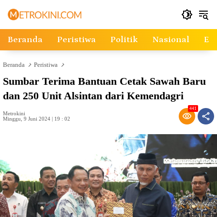
Langsung
ke
konten
Beranda
Peristiwa
Politik
Nasional
Ek
Beranda
Peristiwa
Sumbar Terima Bantuan Cetak Sawah Baru
dan 250 Unit Alsintan dari Kemendagri
441
Metrokini
Minggu, 9 Juni 2024 | 19 : 02