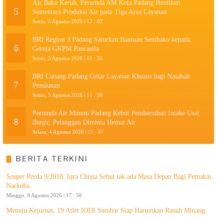
Air Baku Keruh, Perumda AM Kota Padang Hentikan
5
Sementara Produksi Air pada Tiga Area Layanan
Senin, 3 Agustus 2026 | 13 : 02
BRI Region 3 Padang Salurkan Bantuan Sembako kepada
6
Gereja GKPM Pancasila
Senin, 3 Agustus 2026 | 12 : 35
BRI Cabang Padang Gelar Layanan Khusus bagi Nasabah
7
Pensiunan
Senin, 3 Agustus 2026 | 11 : 59
Perumda Air Minum Padang Kebut Pembersihan Intake Usai
8
Banjir, Pelanggan Diminta Hemat Air
Selasa, 4 Agustus 2026 | 15 : 37
BERITA TERKINI
Sosper Perda 9/2018, Iqra Chissa Sebut tak ada Masa Depan Bagi Pemakai
Narkoba
Minggu, 9 Agustus 2026 | 17 : 50
Menuju Kejurnas, 19 Atlet IODI Sumbar Siap Harumkan Ranah Minang