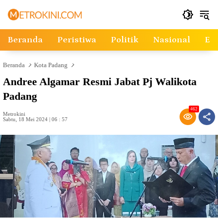
Langsung
ke
konten
Beranda
Peristiwa
Politik
Nasional
Ek
Beranda
Kota Padang
Andree Algamar Resmi Jabat Pj Walikota
Padang
462
Metrokini
Sabtu, 18 Mei 2024 | 06 : 57