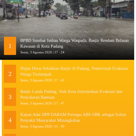
BPBD Sumbar Imbau Warga Waspada, Banjir Rendam Belasan
1
Kawasan di Kota Padang
Senin, 3 Agustus 2026 | 17 : 24
Hujan Deras Sebabkan Banjir di Padang, Pemerintah Evakuasi
2
Warga Terdampak
Senin, 3 Agustus 2026 | 17 : 43
Banjir Landa Padang, Wali Kota Instruksikan Evakuasi dan
3
Penyaluran Bantuan
Senin, 3 Agustus 2026 | 17 : 47
Kajian Adat DPP DARAM Pertegas ABS-SBK sebagai Solusi
4
Penyakit Masyarakat Minangkabau
Senin, 3 Agustus 2026 | 11 : 43