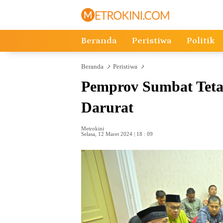
Langsung
ke
konten
Beranda
Peristiwa
Politik
Beranda
Peristiwa
Pemprov Sumbat Teta
Darurat
Metrokini
Selasa, 12 Maret 2024 | 18 : 09