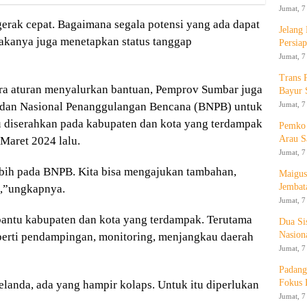
Jumat, 7
gerak cepat. Bagaimana segala potensi yang ada dapat
Jelang
kanya juga menetapkan status tanggap
Persia
Jumat, 7
Trans 
ra aturan menyalurkan bantuan, Pemprov Sumbar juga
Bayur 
Jumat, 7
Badan Nasional Penanggulangan Bencana (BNPB) untuk
 diserahkan pada kabupaten dan kota yang terdampak
Pemko 
Arau S
 Maret 2024 lalu.
Jumat, 7
ebih pada BNPB. Kita bisa mengajukan tambahan,
Maigus
Jembat
t,”ungkapnya.
Jumat, 7
antu kabupaten dan kota yang terdampak. Terutama
Dua Si
Nasion
perti pendampingan, monitoring, menjangkau daerah
Jumat, 7
Padang
Fokus 
elanda, ada yang hampir kolaps. Untuk itu diperlukan
Jumat, 7