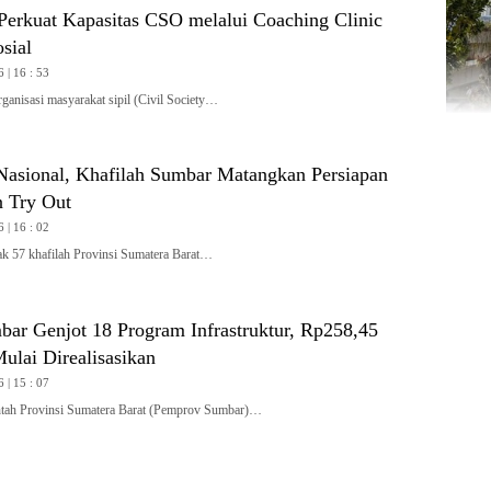
rkuat Kapasitas CSO melalui Coaching Clinic
sial
 | 16 : 53
isasi masyarakat sipil (Civil Society…
asional, Khafilah Sumbar Matangkan Persiapan
 Try Out
 | 16 : 02
57 khafilah Provinsi Sumatera Barat…
ar Genjot 18 Program Infrastruktur, Rp258,45
ulai Direalisasikan
 | 15 : 07
h Provinsi Sumatera Barat (Pemprov Sumbar)…