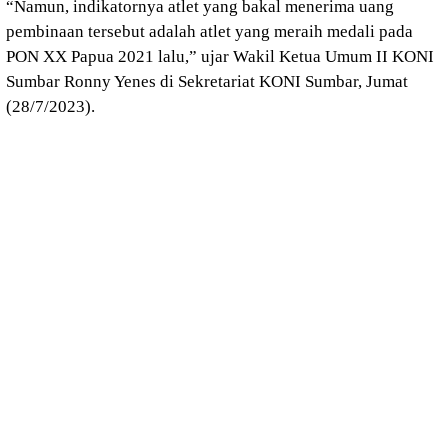
“Namun, indikatornya atlet yang bakal menerima uang
pembinaan tersebut adalah atlet yang meraih medali pada
PON XX Papua 2021 lalu,” ujar Wakil Ketua Umum II KONI
Sumbar Ronny Yenes di Sekretariat KONI Sumbar, Jumat
(28/7/2023).