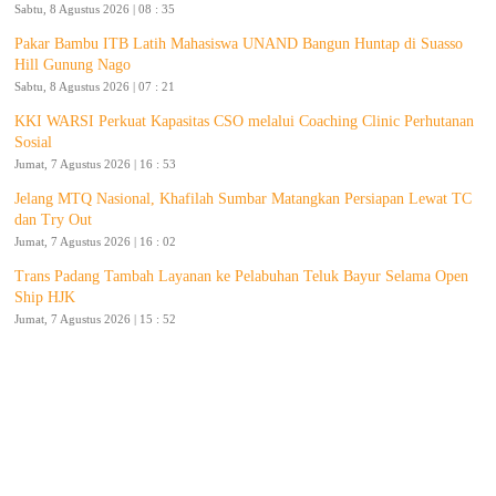
Sabtu, 8 Agustus 2026 | 08 : 35
Pakar Bambu ITB Latih Mahasiswa UNAND Bangun Huntap di Suasso
Hill Gunung Nago
Sabtu, 8 Agustus 2026 | 07 : 21
KKI WARSI Perkuat Kapasitas CSO melalui Coaching Clinic Perhutanan
Sosial
Jumat, 7 Agustus 2026 | 16 : 53
Jelang MTQ Nasional, Khafilah Sumbar Matangkan Persiapan Lewat TC
dan Try Out
Jumat, 7 Agustus 2026 | 16 : 02
Trans Padang Tambah Layanan ke Pelabuhan Teluk Bayur Selama Open
Ship HJK
Jumat, 7 Agustus 2026 | 15 : 52