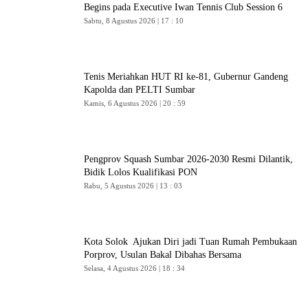
Begins pada Executive Iwan Tennis Club Session 6
Sabtu, 8 Agustus 2026 | 17 : 10
Tenis Meriahkan HUT RI ke-81, Gubernur Gandeng
Kapolda dan PELTI Sumbar
Kamis, 6 Agustus 2026 | 20 : 59
Pengprov Squash Sumbar 2026-2030 Resmi Dilantik,
Bidik Lolos Kualifikasi PON
Rabu, 5 Agustus 2026 | 13 : 03
Kota Solok Ajukan Diri jadi Tuan Rumah Pembukaan
Porprov, Usulan Bakal Dibahas Bersama
Selasa, 4 Agustus 2026 | 18 : 34