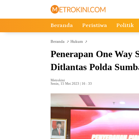
Langsung
ke
konten
Beranda
Peristiwa
Politik
Beranda
Hukum
Penerapan One Way S
Ditlantas Polda Sumb
Metrokini
Senin, 15 Mei 2023 | 16 : 33