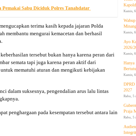
Kapold
a Pemakai Sabu Diciduk Polres Tanahdatar
Kamis, 6
Wabup 
engucapkan terima kasih kepada jajaran Polda
Minan
Kamis, 6
lah membantu mengurai kemacetan dan berhasil
a.
Ayo Ku
2026/2
Kamis, 6
berhasilan tersebut bukan hanya karena peran dari
bar semata tapi juga karena peran aktif dari
Hanya 
Bertut
 untuk mematuhi aturan dan mengikuti kebijakan
Kamis, 6
DPRD d
2027
i dalam suksesnya, pengendalian arus lalu lintas
Rabu, 5 
ngkapnya.
Gubern
Praja 
pat penghargaan pada kesempatan tersebut antara lain
Rabu, 5 
Audien
Integr