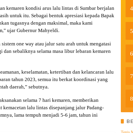
4
an kemaren kondisi arus lalu lintas di Sumbar berjalan
kasih untuk itu. Sebagai bentuk apresiasi kepada Bapak
ankan tugasnya dengan maksimal, maka kami
5
,” ujar Gubernur Mahyeldi.
istem one way atau jalur satu arah untuk mengatasi
i dan sebaliknya selama masa libur lebaran kemaren
6
keamanan, keselamatan, ketertiban dan kelancaran lalu
7
baran tahun 2023, semua itu berkat koordinasi yang
tah daerah,” sebutnya.
8
laksanakan selama 7 hari kemaren, memberikan
kemacetan lalu lintas disepanjang jalur Padang-
umnya, lama tempuh menjadi 5-6 jam, tahun ini
B
Tenis 