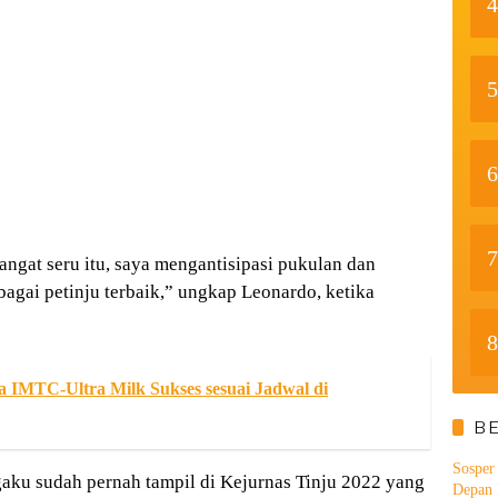
4
5
6
7
sangat seru itu, saya mengantisipasi pukulan dan
bagai petinju terbaik,” ungkap Leonardo, ketika
8
a IMTC-Ultra Milk Sukses sesuai Jadwal di
B
Sosper
aku sudah pernah tampil di Kejurnas Tinju 2022 yang
Depan 