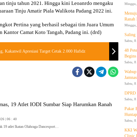
aan tinju tahun 2021. Hingga kini Leoanrdo mengaku
Minggu, 
araan Tinju Amatir Piala Walikota Padang 2022 ini.
Menuju
Ranah 
ngkot Pertina yang berhasil sebagai tim Juara Umum
Minggu, 
n Kantor Camat Koto Tangah, Padang ini. (drd)
Saling
Sabtu, 8
48 Pet
, Kakanwil Apresiasi Target Cetak 2.000 Hafidz
Begins
Sabtu, 8
Wabup 
Jamnas
Sabtu, 8
DPRD K
Sabtu, 8
nas, 19 Atlet IODI Sumbar Siap Harumkan Ranah
Pakar
Huntap
26 | 06 : 40
Sabtu, 8
19 atlet Ikatan Olahraga Dancesport…
KKI WA
Clinic 