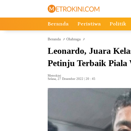
Langsung
ke
konten
Beranda
Peristiwa
Politik
Beranda
Olahraga
Leonardo, Juara Kelas
Petinju Terbaik Pial
Metrokini
Selasa, 27 Desember 2022 | 20 : 45