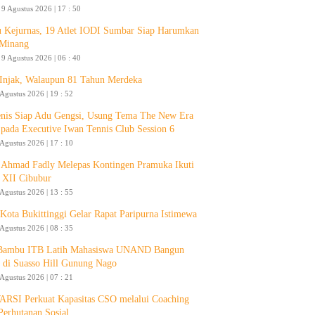
9 Agustus 2026 | 17 : 50
 Kejurnas, 19 Atlet IODI Sumbar Siap Harumkan
Minang
9 Agustus 2026 | 06 : 40
 Injak, Walaupun 81 Tahun Merdeka
 Agustus 2026 | 19 : 52
enis Siap Adu Gengsi, Usung Tema The New Era
 pada Executive Iwan Tennis Club Session 6
 Agustus 2026 | 17 : 10
Ahmad Fadly Melepas Kontingen Pramuka Ikuti
 XII Cibubur
 Agustus 2026 | 13 : 55
ota Bukittinggi Gelar Rapat Paripurna Istimewa
 Agustus 2026 | 08 : 35
 Bambu ITB Latih Mahasiswa UNAND Bangun
 di Suasso Hill Gunung Nago
 Agustus 2026 | 07 : 21
RSI Perkuat Kapasitas CSO melalui Coaching
Perhutanan Sosial