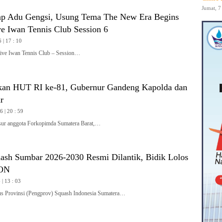
Jumat, 7
iap Adu Gengsi, Usung Tema The New Era Begins
ve Iwan Tennis Club Session 6
 | 17 : 10
e Iwan Tennis Club – Session…
kan HUT RI ke-81, Gubernur Gandeng Kapolda dan
r
 | 20 : 59
r anggota Forkopimda Sumatera Barat,…
ash Sumbar 2026-2030 Resmi Dilantik, Bidik Lolos
PON
| 13 : 03
Provinsi (Pengprov) Squash Indonesia Sumatera…