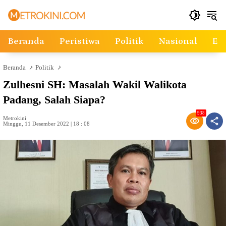
Langsung
ke
konten
Beranda
Peristiwa
Politik
Nasional
Ek
Beranda
Politik
Zulhesni SH: Masalah Wakil Walikota
Padang, Salah Siapa?
938
Metrokini
Minggu, 11 Desember 2022 | 18 : 08