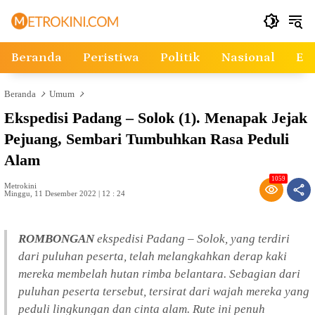
Langsung
ke
konten
Beranda
Peristiwa
Politik
Nasional
Ek
Beranda
Umum
Ekspedisi Padang – Solok (1). Menapak Jejak
Pejuang, Sembari Tumbuhkan Rasa Peduli
Alam
1059
Metrokini
Minggu, 11 Desember 2022 | 12 : 24
ROMBONGAN
ekspedisi Padang – Solok, yang terdiri
dari puluhan peserta, telah melangkahkan derap kaki
mereka membelah hutan rimba belantara. Sebagian dari
puluhan peserta tersebut, tersirat dari wajah mereka yang
peduli lingkungan dan cinta alam. Rute ini penuh