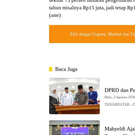
sekitar 75 persen lantaran pengeluaran
tahun misalnya Rp15 juta, jadi tetap Rp
(amr)
PAS dengan Urgensi, Manfaat dan Ti
Baca Juga
DPRD dan Pe
Rabu, 5 Agustus 2026 
TANAHDATAR – DPRD
Mahyeldi Ajak