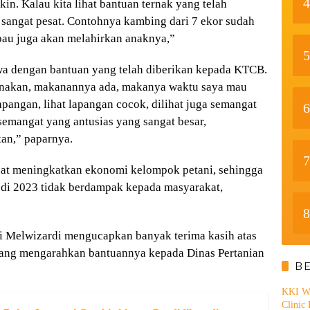
4
. Kalau kita lihat bantuan ternak yang telah
sangat pesat. Contohnya kambing dari 7 ekor sudah
rbau juga akan melahirkan anaknya,”
5
ewa dengan bantuan yang telah diberikan kepada KTCB.
rtenakan, makanannya ada, makanya waktu saya mau
apangan, lihat lapangan cocok, dilihat juga semangat
6
emangat yang antusias yang sangat besar,
an,” paparnya.
7
pat meningkatkan ekonomi kelompok petani, sehingga
di 2023 tidak berdampak kepada masyarakat,
.
8
gi Melwizardi mengucapkan banyak terima kasih atas
yang mengarahkan bantuannya kepada Dinas Pertanian
B
KKI WA
Clinic 