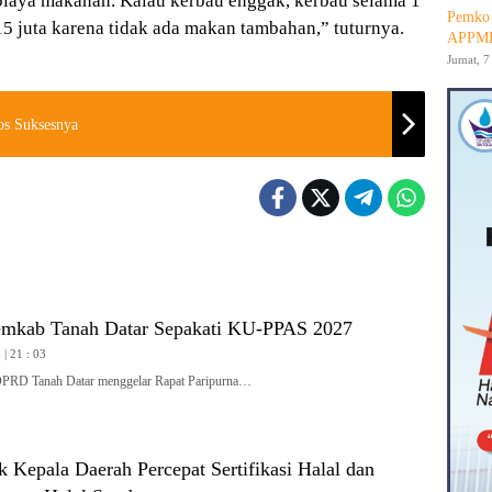
 biaya makanan. Kalau kerbau enggak, kerbau selama 1
Pemko 
15 juta karena tidak ada makan tambahan,” tuturnya.
APPMB
Jumat, 7
ps Suksesnya
mkab Tanah Datar Sepakati KU-PPAS 2027
| 21 : 03
 Tanah Datar menggelar Rapat Paripurna…
 Kepala Daerah Percepat Sertifikasi Halal dan