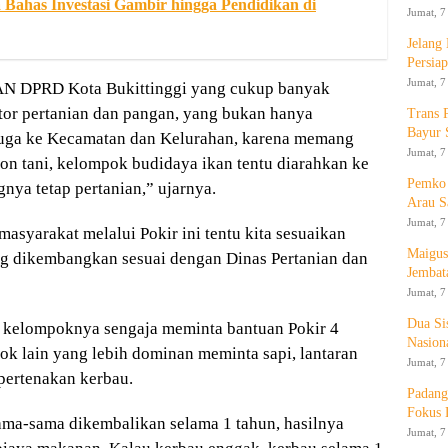
 Bahas Investasi Gambir hingga Pendidikan di
Jumat, 7
Jelang
Persia
Jumat, 7
PAN DPRD Kota Bukittinggi yang cukup banyak
or pertanian dan pangan, yang bukan hanya
Trans 
Bayur 
i juga ke Kecamatan dan Kelurahan, karena memang
Jumat, 7
 tani, kelompok budidaya ikan tentu diarahkan ke
Pemko 
gnya tetap pertanian,” ujarnya.
Arau S
Jumat, 7
masyarakat melalui Pokir ini tentu kita sesuaikan
Maigus
g dikembangkan sesuai dengan Dinas Pertanian dan
Jembat
Jumat, 7
Dua Si
 kelompoknya sengaja meminta bantuan Pokir 4
Nasion
k lain yang lebih dominan meminta sapi, lantaran
Jumat, 7
pertenakan kerbau.
Padang
Fokus 
ama-sama dikembalikan selama 1 tahun, hasilnya
Jumat, 7