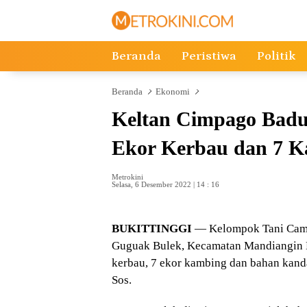
Langsung
ke
konten
Beranda
Peristiwa
Politik
Beranda
Ekonomi
Keltan Cimpago Badu
Ekor Kerbau dan 7 
Metrokini
Selasa, 6 Desember 2022 | 14 : 16
BUKITTINGGI
— Kelompok Tani Cam
Guguak Bulek, Kecamatan Mandiangin 
kerbau, 7 ekor kambing dan bahan kand
Sos.