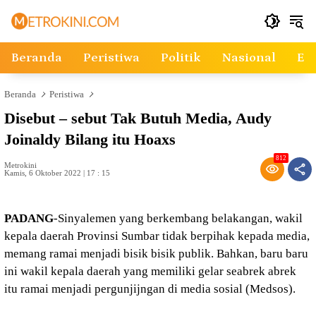
Langsung
ke
konten
Beranda
Peristiwa
Politik
Nasional
Ek
Beranda
Peristiwa
Disebut – sebut Tak Butuh Media, Audy
Joinaldy Bilang itu Hoaxs
812
Metrokini
Kamis, 6 Oktober 2022 | 17 : 15
PADANG
-Sinyalemen yang berkembang belakangan, wakil
kepala daerah Provinsi Sumbar tidak berpihak kepada media,
memang ramai menjadi bisik bisik publik. Bahkan, baru baru
ini wakil kepala daerah yang memiliki gelar seabrek abrek
itu ramai menjadi pergunjijngan di media sosial (Medsos).