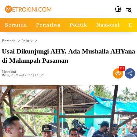
Langsung
ke
konten
Beranda
Peristiwa
Politik
Nasional
Ek
Beranda
Politik
Usai Dikunjungi AHY, Ada Mushalla AHYana
di Malampah Pasaman
526
Metrokini
Rabu, 23 Maret 2022 | 12 : 25