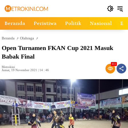
Langsung
ke
konten
Beranda
Peristiwa
Politik
Nasional
Ek
Beranda
Olahraga
Open Turnamen FKAN Cup 2021 Masuk
Babak Final
411
Metrokini
Jumat, 19 November 2021 | 14 : 46