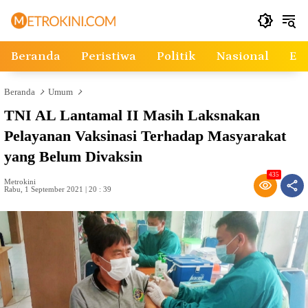
Langsung
ke
konten
Beranda
Peristiwa
Politik
Nasional
Ek
Beranda
Umum
TNI AL Lantamal II Masih Laksnakan
Pelayanan Vaksinasi Terhadap Masyarakat
yang Belum Divaksin
435
Metrokini
Rabu, 1 September 2021 | 20 : 39