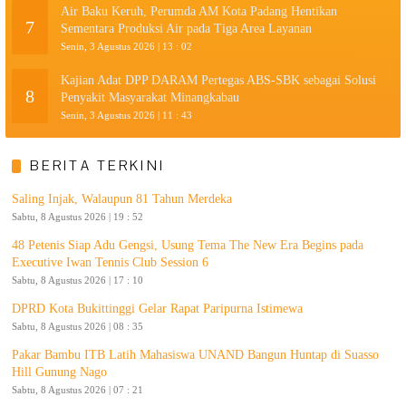
Air Baku Keruh, Perumda AM Kota Padang Hentikan
7
Sementara Produksi Air pada Tiga Area Layanan
Senin, 3 Agustus 2026 | 13 : 02
Kajian Adat DPP DARAM Pertegas ABS-SBK sebagai Solusi
8
Penyakit Masyarakat Minangkabau
Senin, 3 Agustus 2026 | 11 : 43
BERITA TERKINI
Saling Injak, Walaupun 81 Tahun Merdeka
Sabtu, 8 Agustus 2026 | 19 : 52
48 Petenis Siap Adu Gengsi, Usung Tema The New Era Begins pada
Executive Iwan Tennis Club Session 6
Sabtu, 8 Agustus 2026 | 17 : 10
DPRD Kota Bukittinggi Gelar Rapat Paripurna Istimewa
Sabtu, 8 Agustus 2026 | 08 : 35
Pakar Bambu ITB Latih Mahasiswa UNAND Bangun Huntap di Suasso
Hill Gunung Nago
Sabtu, 8 Agustus 2026 | 07 : 21