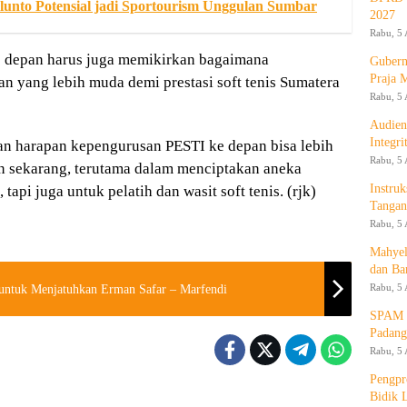
hlunto Potensial jadi Sportourism Unggulan Sumbar
2027
Rabu, 5 
 ke depan harus juga memikirkan bagaimana
Gubern
Praja 
gan yang lebih muda demi prestasi soft tenis Sumatera
Rabu, 5 
Audien
Integr
 harapan kepengurusan PESTI ke depan bisa lebih
Rabu, 5 
an sekarang, terutama dalam menciptakan aneka
Instruk
, tapi juga untuk pelatih dan wasit soft tenis. (rjk)
Tangan
Rabu, 5 
Mahyel
dan Ba
Rabu, 5 
untuk Menjatuhkan Erman Safar – Marfendi
SPAM T
Padang
Rabu, 5 
Pengpr
Bidik 