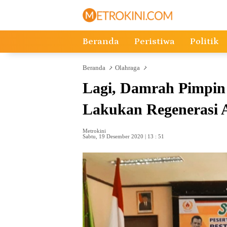
Langsung
ke
konten
Beranda
Peristiwa
Politik
Beranda
Olahraga
Lagi, Damrah Pimpin
Lakukan Regenerasi A
Metrokini
Sabtu, 19 Desember 2020 | 13 : 51