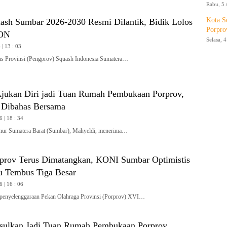
Rabu, 5 
Kota S
ash Sumbar 2026-2030 Resmi Dilantik, Bidik Lolos
Porpro
PON
Selasa, 
| 13 : 03
Provinsi (Pengprov) Squash Indonesia Sumatera…
jukan Diri jadi Tuan Rumah Pembukaan Porprov,
 Dibahas Bersama
6 | 18 : 34
 Sumatera Barat (Sumbar), Mahyeldi, menerima…
rprov Terus Dimatangkan, KONI Sumbar Optimistis
 Tembus Tiga Besar
6 | 16 : 06
penyelenggaraan Pekan Olahraga Provinsi (Porprov) XVI…
sulkan Jadi Tuan Rumah Pembukaan Porprov