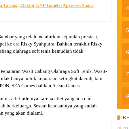
 Tarang', Rektor UNP Ganefri Apresiasi Suara
4
5
umbar yang telah melahirkan sejumlah prestasi,
pai ke era Risky Syahputra. Bahkan terakhir Risky
abang olahraga soft tenis kemudian tidak
6
Penataran Wasit Cabang Olahraga Soft Tenis. Wasit-
7
idak hanya untuk kejuaraan setingkat daerah, tapi
t PON, SEA Games bahkan Asean Games.
8
ntuk atlet-atletnya karena atlet yang ada dan
ah berkeluarga. Sesuai keadaannya yang sudah
an yang akan dialami.
B
DPRD d