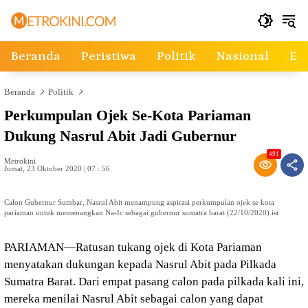
Langsung
ke
konten
Beranda
Peristiwa
Politik
Nasional
Ek
Beranda
Politik
Perkumpulan Ojek Se-Kota Pariaman
Dukung Nasrul Abit Jadi Gubernur
491
Metrokini
Jumat, 23 Oktober 2020 | 07 : 56
Calon Gubernur Sumbar, Nasrul Abit menampung aspirasi perkumpulan ojek se kota
pariaman untuk memenangkan Na-Ic sebagai gubernur sumatra barat (22/10/2020).ist
PARIAMAN—Ratusan tukang ojek di Kota Pariaman
menyatakan dukungan kepada Nasrul Abit pada Pilkada
Sumatra Barat. Dari empat pasang calon pada pilkada kali ini,
mereka menilai Nasrul Abit sebagai calon yang dapat