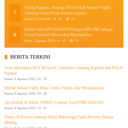
Ceting Kagama, Strategi DP3AP2KB Sumbar Cegah
7
Stunting Lewat Peran Pemuka Agama
Jumat, 31 Juli 2026 | 18 : 47
34
Kajian Adat DPP DARAM Pertegas ABS-SBK sebagai
8
Solusi Penyakit Masyarakat Minangkabau
Senin, 3 Agustus 2026 | 11 : 43
33
BERITA TERKINI
Tenis Meriahkan HUT RI ke-81, Gubernur Gandeng Kapolda dan PELTI
Sumbar
Kamis, 6 Agustus 2026 | 20 : 59
Wabup Ahmad Fadly Buka Lomba Pidato Adat Minangkabau
Kamis, 6 Agustus 2026 | 19 : 40
Ayo Kuliah di Solok, UMMY Evaluasi Total PMB 2026/2027
Kamis, 6 Agustus 2026 | 19 : 07
Hanya 30 Persen Generasi Muda Bukittinggi Fasih Bertutur Bahasa
Minang