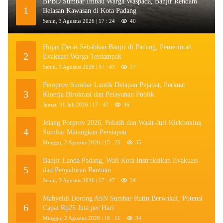
BPBD Sumbar Imbau Warga Waspada, Banjir Rendam
1
Belasan Kawasan di Kota Padang
Senin, 3 Agustus 2026 | 17 : 24
40
Hujan Deras Sebabkan Banjir di Padang, Pemerintah
2
Evakuasi Warga Terdampak
Senin, 3 Agustus 2026 | 17 : 43
37
Pemprov Sumbar Lantik Delapan Pejabat, Perkuat
3
Kinerja Birokrasi dan Pelayanan Publik
Jumat, 31 Juli 2026 | 17 : 47
36
Jelang Porprov 2026, Pelatih dan Wasit-Juri Kickboxing
4
Sumbar Matangkan Persiapan
Minggu, 2 Agustus 2026 | 15 : 25
35
Banjir Landa Padang, Wali Kota Instruksikan Evakuasi
5
dan Penyaluran Bantuan
Senin, 3 Agustus 2026 | 17 : 47
34
Mahyeldi Dorong ASN Sumbar Rutin Berwakaf, Potensi
6
Capai Rp25 Juta per Hari
Minggu, 2 Agustus 2026 | 19 : 11
34