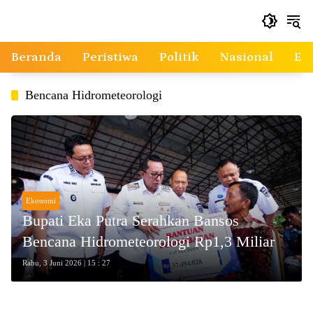
Langsung
ke
konten
Beranda
Peristiwa
Politik
Nasional
Ek
Bencana Hidrometeorologi
Ekonomi
Bupati Eka Putra Serahkan Bansos
Bencana Hidrometeorologi Rp1,3 Miliar
Rabu, 3 Juni 2026 | 15 : 27