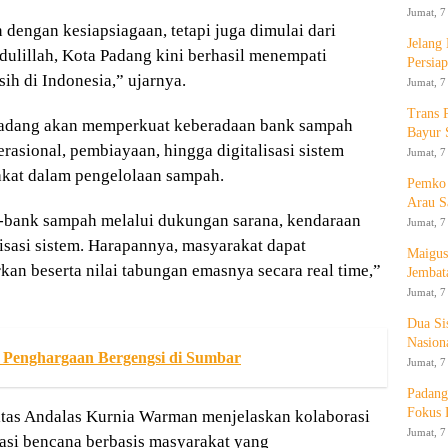
Jumat, 7
 dengan kesiapsiagaan, tetapi juga dimulai dari
Jelang
ulillah, Kota Padang kini berhasil menempati
Persia
sih di Indonesia,” ujarnya.
Jumat, 7
Trans 
adang akan memperkuat keberadaan bank sampah
Bayur 
rasional, pembiayaan, hingga digitalisasi sistem
Jumat, 7
akat dalam pengelolaan sampah.
Pemko 
Arau S
-bank sampah melalui dukungan sarana, kendaraan
Jumat, 7
isasi sistem. Harapannya, masyarakat dapat
Maigus
an beserta nilai tabungan emasnya secara real time,”
Jembat
Jumat, 7
Dua Si
Nasion
 Penghargaan Bergengsi di Sumbar
Jumat, 7
Padang
Fokus 
sitas Andalas Kurnia Warman menjelaskan kolaborasi
Jumat, 7
gasi bencana berbasis masyarakat yang