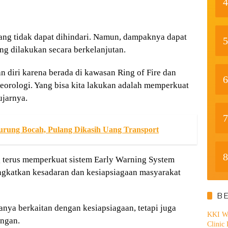
4
g tidak dapat dihindari. Namun, dampaknya dapat
5
ng dilakukan secara berkelanjutan.
 diri karena berada di kawasan Ring of Fire dan
6
orologi. Yang bisa kita lakukan adalah memperkuat
ujarnya.
7
urung Bocah, Pulang Dikasih Uang Transport
8
 terus memperkuat sistem Early Warning System
ngkatkan kesadaran dan kesiapsiagaan masyarakat
B
hanya berkaitan dengan kesiapsiagaan, tetapi juga
KKI WA
ungan.
Clinic 