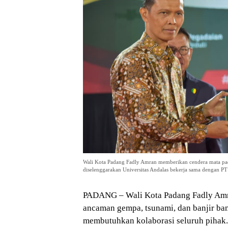
Wali Kota Padang Fadly Amran memberikan cendera mata pad
diselenggarakan Universitas Andalas bekerja sama dengan PT 
PADANG – Wali Kota Padang Fadly Amr
ancaman gempa, tsunami, dan banjir ba
membutuhkan kolaborasi seluruh pihak.