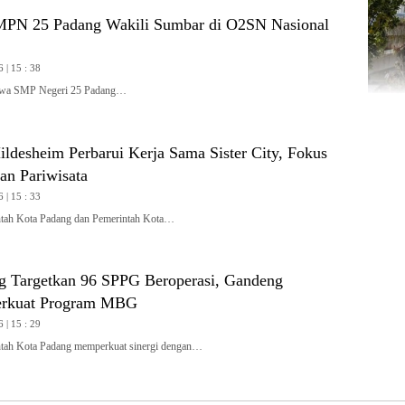
MPN 25 Padang Wakili Sumbar di O2SN Nasional
 | 15 : 38
wa SMP Negeri 25 Padang…
ldesheim Perbarui Kerja Sama Sister City, Fokus
an Pariwisata
 | 15 : 33
ah Kota Padang dan Pemerintah Kota…
 Targetkan 96 SPPG Beroperasi, Gandeng
rkuat Program MBG
 | 15 : 29
h Kota Padang memperkuat sinergi dengan…