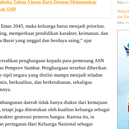
embuka Tahun Ajaran Baru Dengan Melantunkan
Rabu, 5 
 dan SMP
Mahyel
dan Ba
Rabu, 5 
Emas 2045, maka keluarga harus menjadi prioritas.
sing, memperkuat pendidikan karakter, keimanan, dan
a Barat yang unggul dan berdaya saing,” ujar
yerahkan penghargaan kepada para pemenang ASN
an Pemprov Sumbar. Penghargaan tersebut diberikan
r sipil negara yang dinilai mampu menjadi teladan
s, berkualitas, dan berketahanan, sekaligus
innya.
mbangunan daerah tidak hanya diukur dari kemajuan
tetapi juga ditentukan oleh kualitas keluarga sebagai
kter generasi penerus bangsa. Karena itu, ia
n peringatan Hari Keluarga Nasional sebagai