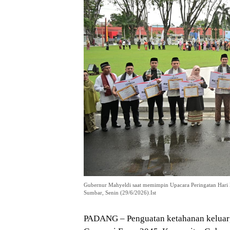
Gubernur Mahyeldi saat memimpin Upacara Peringatan Hari 
Sumbar, Senin (29/6/2026).Ist
PADANG – Penguatan ketahanan keluar