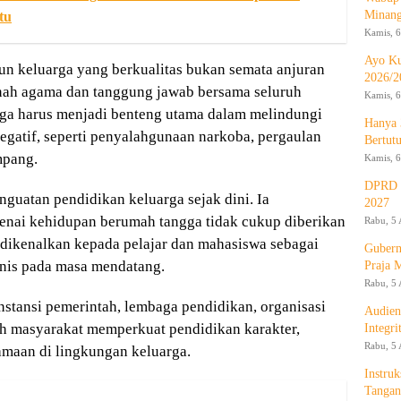
Minan
tu
Kamis, 6
Ayo Ku
keluarga yang berkualitas bukan semata anjuran
2026/2
nah agama dan tanggung jawab bersama seluruh
Kamis, 6
ga harus menjadi benteng utama dalam melindungi
Hanya 
egatif, seperti penyalahgunaan narkoba, pergaulan
Bertut
mpang.
Kamis, 6
DPRD d
nguatan pendidikan keluarga sejak dini. Ia
2027
ai kehidupan berumah tangga tidak cukup diberikan
Rabu, 5 
 dikenalkan kepada pelajar dan mahasiswa sebagai
Gubern
nis pada masa mendatang.
Praja 
Rabu, 5 
nstansi pemerintah, lembaga pendidikan, organisasi
Audien
h masyarakat memperkuat pendidikan karakter,
Integr
Rabu, 5 
gamaan di lingkungan keluarga.
Instruk
Tangan