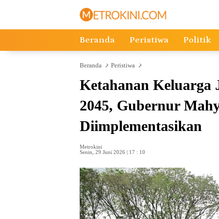
Langsung
ke
konten
Beranda
Peristiwa
Politik
Beranda
Peristiwa
Ketahanan Keluarga 
2045, Gubernur Mahye
Diimplementasikan
Metrokini
Senin, 29 Juni 2026 | 17 : 10