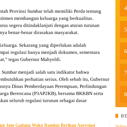
4
ah Provinsi Sumbar telah memiliki Perda tentang
mitmen membangun keluarga yang berkualitas.
arus segera ditindaklanjuti dengan aturan turunan
5
nya benar-benar dirasakan masyarakat.
Keluarga. Sekarang yang diperlukan adalah
6
mpai regulasi hanya menjadi dokumen, sementara
at,” tegas Gubernur Mahyeldi.
7
i Sumbar menjadi salah satu indikator bahwa
mbutuhkan perhatian serius. Oleh sebab itu, Gubernur
susnya Dinas Pemberdayaan Perempuan, Perlindungan
uarga Berencana (P3AP2KB), bersama BKKBN serta
8
skan seluruh regulasi turunan sebagai dasar
B
un Jam Gadang Wako Ramlan Berikan Apresiasi
Wabup 